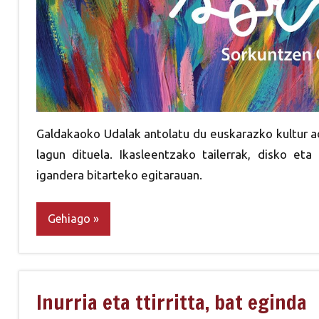
Galdakaoko Udalak antolatu du euskarazko kultur ad
lagun dituela. Ikasleentzako tailerrak, disko et
igandera bitarteko egitarauan.
Gehiago
Inurria eta ttirritta, bat eginda