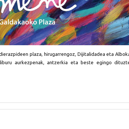
ierazpideen plaza, hirugarrengoz, Dijitalidadea eta Albok
a liburu aurkezpenak, antzerkia eta beste egingo dituzt