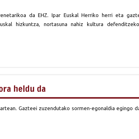
renetarikoa da EHZ. Ipar Euskal Herriko herri eta gazt
skal hizkuntza, nortasuna nahiz kultura defenditzeko
ora heldu da
itartean. Gazteei zuzendutako sormen-egonaldia egingo d