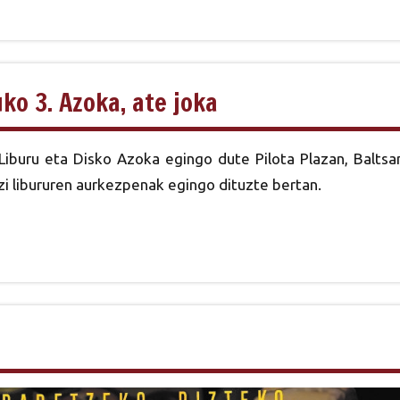
ko 3. Azoka, ate joka
 Liburu eta Disko Azoka egingo dute Pilota Plazan, Baltsa
tzi libururen aurkezpenak egingo dituzte bertan.