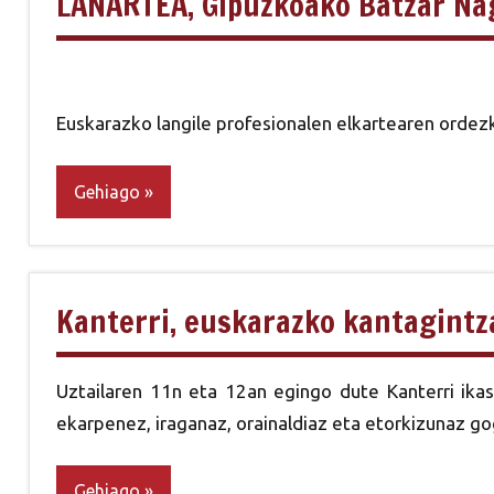
LANARTEA, Gipuzkoako Batzar Na
Euskarazko langile profesionalen elkartearen ordezk
Gehiago
Kanterri, euskarazko kantagintz
Uztailaren 11n eta 12an egingo dute Kanterri ikas
ekarpenez, iraganaz, orainaldiaz eta etorkizunaz g
Gehiago