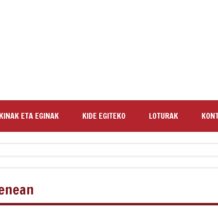
KINAK ETA EGINAK
KIDE EGITEKO
LOTURAK
KON
zenean