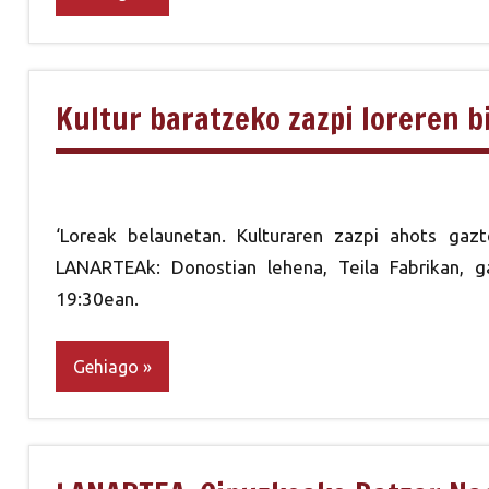
Kultur baratzeko zazpi loreren b
‘Loreak belaunetan. Kulturaren zazpi ahots gazt
LANARTEAk: Donostian lehena, Teila Fabrikan, gau
19:30ean.
Gehiago