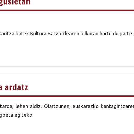
gusietan
aritza batek Kultura Batzordearen bilkuran hartu du parte.
a ardatz
taroa, lehen aldiz, Oiartzunen, euskarazko kantagintzare
ogoeta egiteko.