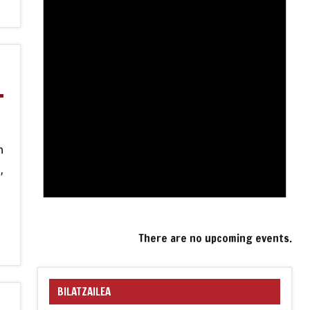
n
,
There are no upcoming events.
BILATZAILEA