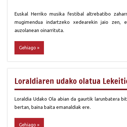
Euskal Herriko musika festibal altrebatibo zahar
mugimendua indartzeko xedearekin jaio zen, eu
auzolanean oinarrituta.
Gehiago
Loraldiaren udako olatua Lekeiti
Loraldia Udako Ola abian da gaurtik larunbatera b
bertan, baina baita emanaldiak ere.
Gehiago