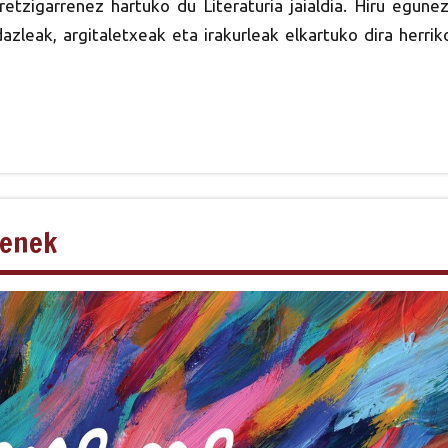
etzigarrenez hartuko du Literaturia jaialdia. Hiru egunez
dazleak, argitaletxeak eta irakurleak elkartuko dira herrik
menek