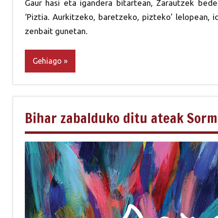
Gaur hasi eta igandera bitartean, Zarautzek beder
‘Piztia. Aurkitzeko, baretzeko, pizteko’ lelopean, i
zenbait gunetan.
Gehiago
Bihar zabalduko ditu ateak Sor