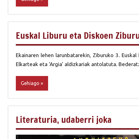
Euskal Liburu eta Diskoen Ziburu
Ekainaren lehen larunbatarekin, Ziburuko 3. Euskal
Elkarteak eta ‘Argia’ aldizkariak antolatuta. Bedera
Gehiago
Literaturia, udaberri joka