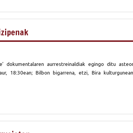
izipenak
e’ dokumentalaren aurrestreinaldiak egingo ditu asteo
r, 18:30ean; Bilbon bigarrena, etzi, Bira kulturgunean