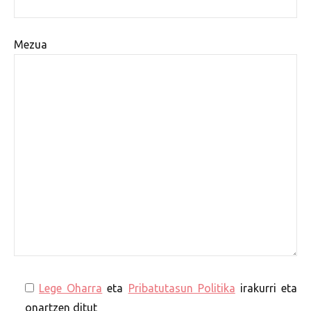
Mezua
Lege Oharra
eta
Pribatutasun Politika
irakurri eta
onartzen ditut