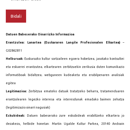
Datuen Babeserako Oinarrizko Informazioa
Erantzulea:
Lanartea
(Euskararen Langile Profesionalen Elkartea)
–
G02862811
Helburuak:
Euskarazko kultur sortzaileen egoera hobetzea; jasotako kontsultei
eta eskaerei erantzutea; elkartearen zerbitzuekin zerikusia duten komunikazio
informatiboak bidaltzea; webguneen kudeaketa eta erabilpenaren analisiak
egitea
Legitimazioa:
Zerbitzua emateko datuak tratatzeko beharra, tratamenduaren
erantzulearen legezko interesa eta interesdunak emadako baimen zehatza
(legitimizazio oinarri nagusiak)
Eskubideak:
Datuen babeserako zure eskubideak erabiltzeko elkartera jo
dezakezu, helbide honetan: Martin Ugalde Kultur Parkea, 20140 Andoain