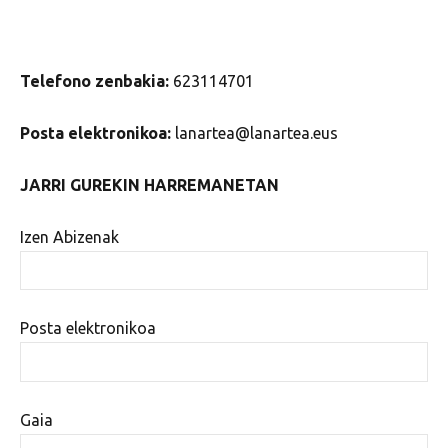
Telefono zenbakia:
623114701
Posta elektronikoa:
lanartea@lanartea.eus
JARRI GUREKIN HARREMANETAN
Izen Abizenak
Posta elektronikoa
Gaia