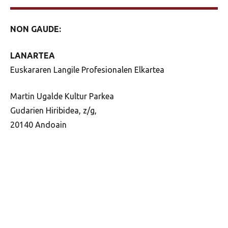
NON GAUDE:
LANARTEA
Euskararen Langile Profesionalen Elkartea
Martin Ugalde Kultur Parkea
Gudarien Hiribidea, z/g,
20140 Andoain