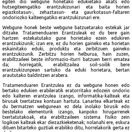
egiten dio webgune honetako edukietako akats edo
hutsegiteengatiko erantzukizunari eta baita horien
egiazkotasun-, zehaztasun- eta gaurkotasun-faltaren
ondoriozko kalteengatiko erantzukizunari ere.
Webgune honek beste webgune batzuetarako estekak jar
ditzake. Tratamenduaren Erantzuleak ez du bere gain
hartzen estekatutako gune horietako ezein edukiren
erantzukizunik; izan ere, ez du horien gaineko eta horietan
eskainitako eduki, produktu eta zerbitzuen gaineko
erantzukizunik. Zerbitzu horien helburua, hain zuzen,
erabiltzaileei beste informazio-iturri batzuen berri ematea
da; horregatik, erabiltzailea soil-soilik bere
erantzukizunpean sartuko da eduki horietara, bertan
araututako baldintzen arabera.
Tratamenduaren Erantzulea ez da webgune honen edo
bertako edukien erabileratik eratorritako edozein ondorio
edo kalteren erantzulea izango, informatika-kalteak eta
birusak txertatzea kontuan hartuta. Lanartea elkarteak ez
du bermatzen webgunean ez dela inolako birusik edo
bestelako elementurik izango, kanpoko hirugarrenek
txertatutakoak, eta erabiltzaileen sistema fisiko zein
logikoei kalteak ekar diezazkieketenak; nolanahi ere, eskura
dituen bitarteko guztiak erabiliko ditu, horrelakorik gerta ez