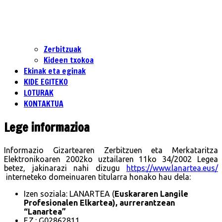
Zerbitzuak
Kideen txokoa
Ekinak eta eginak
KIDE EGITEKO
LOTURAK
KONTAKTUA
Lege informazioa
Informazio Gizartearen Zerbitzuen eta Merkataritza
Elektronikoaren 2002ko uztailaren 11ko 34/2002 Legea
betez, jakinarazi nahi dizugu
https://www.lanartea.eus/
interneteko domeinuaren titularra honako hau dela:
Izen soziala: LANARTEA (
Euskararen Langile
Profesionalen Elkartea), aurrerantzean
“Lanartea”
F.Z.: G02862811