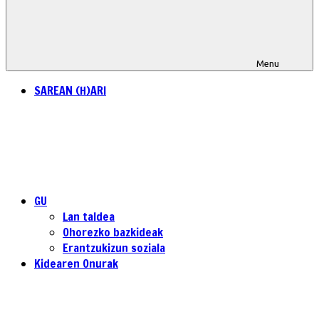
Menu
SAREAN (H)ARI
GU
Lan taldea
Ohorezko bazkideak
Erantzukizun soziala
Kidearen Onurak