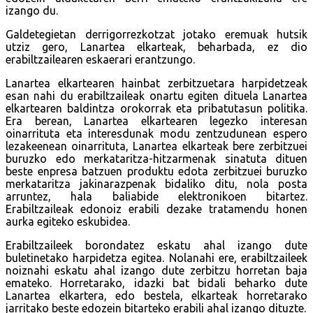
izango du.
Galdetegietan derrigorrezkotzat jotako eremuak hutsik
utziz gero, Lanartea elkarteak, beharbada, ez dio
erabiltzailearen eskaerari erantzungo.
Lanartea elkartearen hainbat zerbitzuetara harpidetzeak
esan nahi du erabiltzaileak onartu egiten dituela Lanartea
elkartearen baldintza orokorrak eta pribatutasun politika.
Era berean, Lanartea elkartearen legezko interesan
oinarrituta eta interesdunak modu zentzudunean espero
lezakeenean oinarrituta, Lanartea elkarteak bere zerbitzuei
buruzko edo merkataritza-hitzarmenak sinatuta dituen
beste enpresa batzuen produktu edota zerbitzuei buruzko
merkataritza jakinarazpenak bidaliko ditu, nola posta
arruntez, hala baliabide elektronikoen bitartez.
Erabiltzaileak edonoiz erabili dezake tratamendu honen
aurka egiteko eskubidea.
Erabiltzaileek borondatez eskatu ahal izango dute
buletinetako harpidetza egitea. Nolanahi ere, erabiltzaileek
noiznahi eskatu ahal izango dute zerbitzu horretan baja
emateko. Horretarako, idazki bat bidali beharko dute
Lanartea elkartera, edo bestela, elkarteak horretarako
jarritako beste edozein bitarteko erabili ahal izango dituzte.