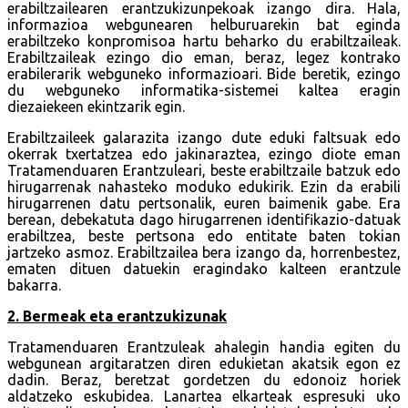
erabiltzailearen erantzukizunpekoak izango dira. Hala,
informazioa webgunearen helburuarekin bat eginda
erabiltzeko konpromisoa hartu beharko du erabiltzaileak.
Erabiltzaileak ezingo dio eman, beraz, legez kontrako
erabilerarik webguneko informazioari. Bide beretik, ezingo
du webguneko informatika-sistemei kaltea eragin
diezaiekeen ekintzarik egin.
Erabiltzaileek galarazita izango dute eduki faltsuak edo
okerrak txertatzea edo jakinaraztea, ezingo diote eman
Tratamenduaren Erantzuleari, beste erabiltzaile batzuk edo
hirugarrenak nahasteko moduko edukirik. Ezin da erabili
hirugarrenen datu pertsonalik, euren baimenik gabe. Era
berean, debekatuta dago hirugarrenen identifikazio-datuak
erabiltzea, beste pertsona edo entitate baten tokian
jartzeko asmoz. Erabiltzailea bera izango da, horrenbestez,
ematen dituen datuekin eragindako kalteen erantzule
bakarra.
2. Bermeak eta erantzukizunak
Tratamenduaren Erantzuleak ahalegin handia egiten du
webgunean argitaratzen diren edukietan akatsik egon ez
dadin. Beraz, beretzat gordetzen du edonoiz horiek
aldatzeko eskubidea. Lanartea elkarteak espresuki uko