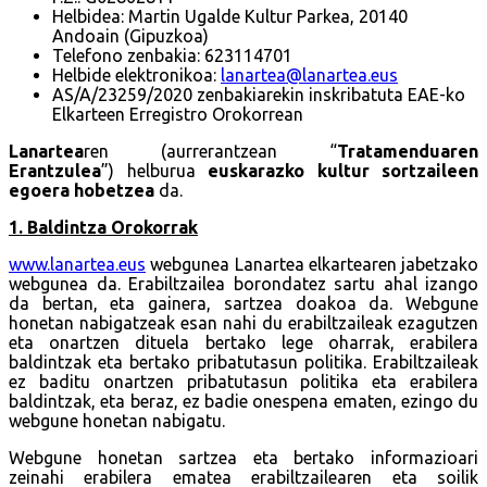
Helbidea: Martin Ugalde Kultur Parkea, 20140
Andoain (Gipuzkoa)
Telefono zenbakia: 623114701
Helbide elektronikoa:
lanartea@lanartea.eus
AS/A/23259/2020 zenbakiarekin inskribatuta EAE-ko
Elkarteen Erregistro Orokorrean
Lanartea
ren (aurrerantzean “
Tratamenduaren
Erantzulea
”) helburua
euskarazko kultur sortzaileen
egoera hobetzea
da.
1. Baldintza Orokorrak
www.lanartea.eus
webgunea Lanartea elkartearen jabetzako
webgunea da. Erabiltzailea borondatez sartu ahal izango
da bertan, eta gainera, sartzea doakoa da. Webgune
honetan nabigatzeak esan nahi du erabiltzaileak ezagutzen
eta onartzen dituela bertako lege oharrak, erabilera
baldintzak eta bertako pribatutasun politika. Erabiltzaileak
ez baditu onartzen pribatutasun politika eta erabilera
baldintzak, eta beraz, ez badie onespena ematen, ezingo du
webgune honetan nabigatu.
Webgune honetan sartzea eta bertako informazioari
zeinahi erabilera ematea erabiltzailearen eta soilik