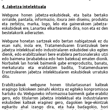
4. Jabetza intelektuala
Webgune honen jabetza-eskubideak, eta baita bertako
orrialde, pantaila, informazio, itxura zein diseinu, produktu
eta zerbitzu, marka, logo, lelo eta gainerakoen jabetza-
eskubideak ere, Lanartea elkartearenak dira, non eta ez den
bestelakorik adierazten.
Webgune honetan sartzeak edo bertan nabigatzeak ez du
esan nahi, inola ere, Tratamenduaren Erantzuleak bere
jabetza intelektual edo industrialaren eskubideei uko egiten
dienik, edo erabiltzaileari bere erabilera pertsonalerako utzi
edo baimena (erabatekoa edo hein batekoa) ematen dionik.
Norbaitek lan horiek baimenik gabe erreproduzitu, banatu,
merkaturatu eta eraldatzen baditu, Tratamenduaren
Erantzulearen jabetza intelektualaren eskubideak urratuko
ditu.
Erabiltzaileak webgune honen titulartasunari kalteak
eragingo lizkiokeen zeinahi ekintza ez egiteko konpromisoa
hartuko du. Webguneko informazioa baimenik gabe erabiliz
gero, edo titularren jabetza intelektual eta industrialaren
eskubideei kalteak eraginez gero, dagokien lege-ekintzak
egikaritu ahal izango dira, eta hala badagokio, hori