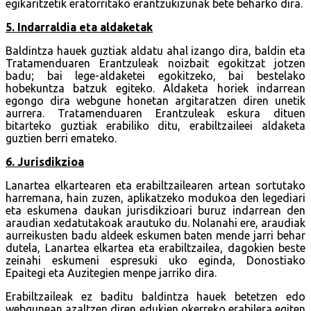
egikaritzetik eratorritako erantzukizunak bete beharko dira.
5. Indarraldia eta aldaketak
Baldintza hauek guztiak aldatu ahal izango dira, baldin eta
Tratamenduaren Erantzuleak noizbait egokitzat jotzen
badu; bai lege-aldaketei egokitzeko, bai bestelako
hobekuntza batzuk egiteko. Aldaketa horiek indarrean
egongo dira webgune honetan argitaratzen diren unetik
aurrera. Tratamenduaren Erantzuleak eskura dituen
bitarteko guztiak erabiliko ditu, erabiltzaileei aldaketa
guztien berri emateko.
6. Jurisdikzioa
Lanartea elkartearen eta erabiltzailearen artean sortutako
harremana, hain zuzen, aplikatzeko modukoa den legediari
eta eskumena daukan jurisdikzioari buruz indarrean den
araudian xedatutakoak arautuko du. Nolanahi ere, araudiak
aurreikusten badu aldeek eskumen baten mende jarri behar
dutela, Lanartea elkartea eta erabiltzailea, dagokien beste
zeinahi eskumeni espresuki uko eginda, Donostiako
Epaitegi eta Auzitegien menpe jarriko dira.
Erabiltzaileak ez baditu baldintza hauek betetzen edo
webgunean azaltzen diren edukien okerreko erabilera egiten