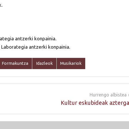
k.
ategia antzerki konpainia.
 Laborategia antzerki konpainia.
Formakuntza
Idazleok
Musikariok
Hurrengo albistea
Kultur eskubideak azterga