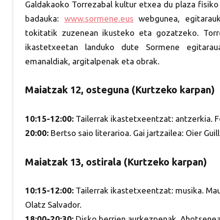
Galdakaoko Torrezabal kultur etxea du plaza fisiko
badauka:
www.sormene.eus
webgunea, egitarauk
tokitatik zuzenean ikusteko eta gozatzeko. Tor
ikastetxeetan landuko dute Sormene egitaraua:
emanaldiak, argitalpenak eta obrak.
Maiatzak 12, osteguna
(Kurtzeko karpan)
10:15-12:00:
Tailerrak ikastetxeentzat: antzerkia. 
20:00:
Bertso saio literarioa. Gai jartzailea: Oier Guil
Maiatzak 13, ostirala (Kurtzeko karpan)
10:15-12:00:
Tailerrak ikastetxeentzat: musika. Maur
Olatz Salvador.
18:00-20:30:
Disko berrien aurkezpenak. Ahotsenear