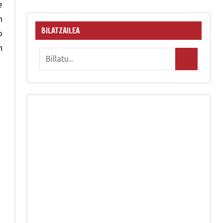
e
n
BILATZAILEA
o
n