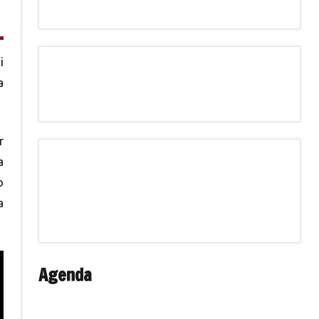
i
a
r
a
o
a
Agenda