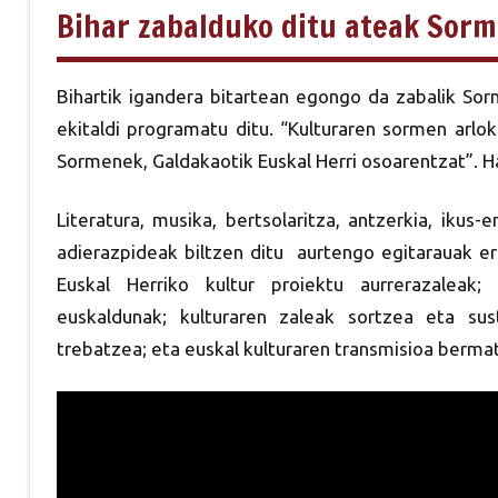
Bihar zabalduko ditu ateak Sor
Bihartik igandera bitartean egongo da zabalik Sor
ekitaldi programatu ditu. “Kulturaren sormen arlo
Sormenek, Galdakaotik Euskal Herri osoarentzat”. 
Literatura, musika, bertsolaritza, antzerkia, iku
adierazpideak biltzen ditu aurtengo egitarauak er
Euskal Herriko kultur proiektu aurrerazaleak;
euskaldunak; kulturaren zaleak sortzea eta sus
trebatzea; eta euskal kulturaren transmisioa berm