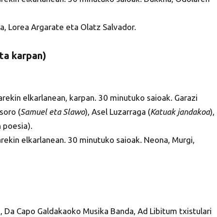
ga, Lorea Argarate eta Olatz Salvador.
ta karpan)
rekin elkarlanean, karpan. 30 minutuko saioak. Garazi
soro (
Samuel eta Slawo
), Asel Luzarraga (
Katuak jandakoa
),
 poesia).
ekin elkarlanean. 30 minutuko saioak. Neona, Murgi,
ia, Da Capo Galdakaoko Musika Banda, Ad Libitum txistulari