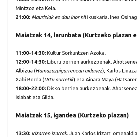
Mintzoa eta Keia.
21:00:
Mauriziak ez dau inor hil
ikuskaria. Ines Osina
Maiatzak 14, larunbata (Kurtzeko plazan e
11:00-14:30:
Kultur Sorkuntzen Azoka.
12:00-14:30:
Liburu berrien aurkezpenak. Ahotsenea
Albizua (
Hamazazpigarrenean aidanez
), Karlos Linaza
Xabi Borda (
Urtu aurretik
) eta Ainara Maya (Hatsaren
18:00-22:00:
Disko berrien aurkezpenak. Ahotsenear
Islabat eta Gilda.
Maiatzak 15, igandea (Kurtzeko plazan)
13:30:
Irizarren izarrak
. Juan Karlos Irizarri omenald