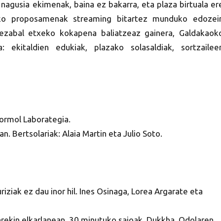
 nagusia ekimenak, baina ez bakarra, eta plaza birtuala er
o proposamenak streaming bitartez munduko edozei
rezabal etxeko kokapena baliatzeaz gainera, Galdakaok
 ekitaldien edukiak, plazako solasaldiak, sortzailee
Formol Laborategia.
lan. Bertsolariak: Alaia Martin eta Julio Soto.
iziak ez dau inor hil. Ines Osinaga, Lorea Argarate eta
ekin elkarlanean. 30 minutuko saioak. Dukkha, Odolaren