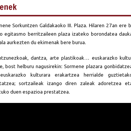
menek
mene Sorkuntzen Galdakaoko III. Plaza. Hilaren 27an ere b
ko egitasmo berritzaileen plaza izateko borondatea dauk
Hala aurkezten du ekimenak bere burua.
s-entzunezkoak, dantza, arte plastikoak… euskarazko kultu
e, bost helburu nagusirekin: Sormene plazara gonbidatze
 euskarazko kulturara erakartzea herrialde guztietak
tatzea; sortzaileak izango diren zaleak adoretzea et
atuko duen espazioa prestatzea.