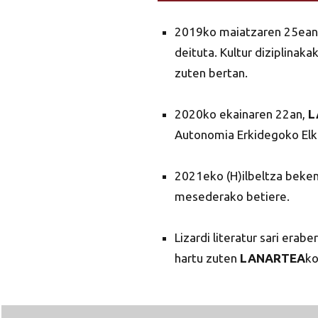
2019ko maiatzaren 25ean
deituta. Kultur diziplinak
zuten bertan.
2020ko ekainaren 22an,
L
Autonomia Erkidegoko Elka
2021eko (H)ilbeltza beken
mesederako betiere.
Lizardi literatur sari era
hartu zuten
LANARTEA
ko