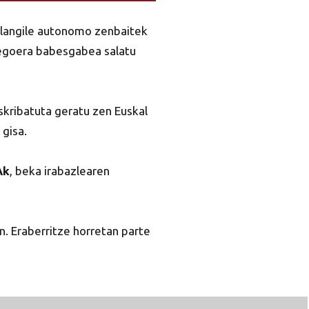
o langile autonomo zenbaitek
n egoera babesgabea salatu
skribatuta geratu zen Euskal
gisa.
Ak
, beka irabazlearen
n. Eraberritze horretan parte