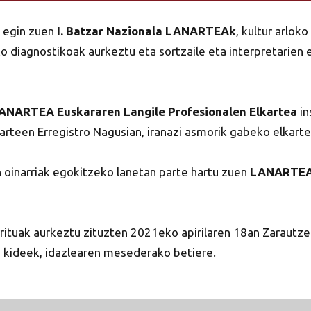
 egin zuen
I. Batzar Nazionala LANARTEAk
, kultur arlok
ako diagnostikoak aurkeztu eta sortzaile eta interpretarie
ANARTEA Euskararen Langile Profesionalen Elkartea
in
rteen Erregistro Nagusian, iranazi asmorik gabeko elkarte 
 oinarriak egokitzeko lanetan parte hartu zuen
LANARTE
berrituak aurkeztu zituzten 2021eko apirilaren 18an Zarautze
 kideek, idazlearen mesederako betiere.