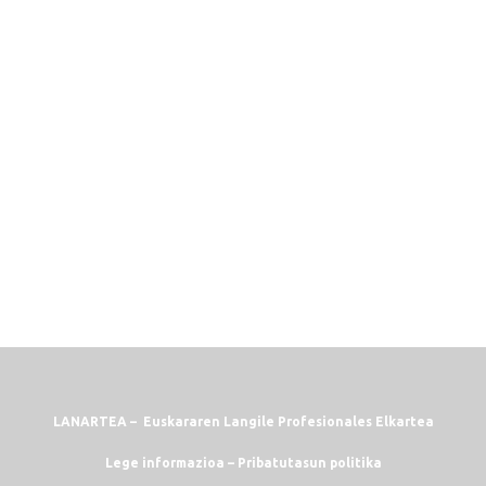
Pasahitza
Saioa ez itxi
Pasahitza ahaztu duzu?
LANARTEA – Euskararen Langile Profesionales Elkartea
Lege informazioa
–
Pribatutasun politika