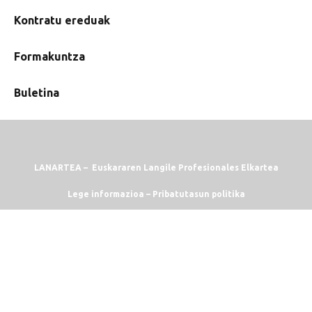
Kontratu ereduak
Formakuntza
Buletina
LANARTEA – Euskararen Langile Profesionales Elkartea
Lege informazioa
–
Pribatutasun politika