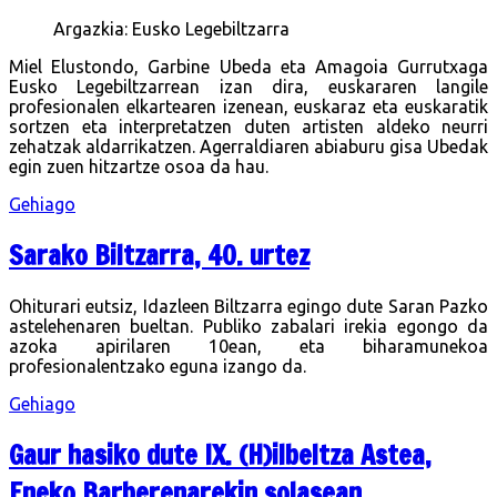
Argazkia: Eusko Legebiltzarra
Miel Elustondo, Garbine Ubeda eta Amagoia Gurrutxaga
Eusko Legebiltzarrean izan dira, euskararen langile
profesionalen elkartearen izenean, euskaraz eta euskaratik
sortzen eta interpretatzen duten artisten aldeko neurri
zehatzak aldarrikatzen. Agerraldiaren abiaburu gisa Ubedak
egin zuen hitzartze osoa da hau.
Gehiago
Sarako Biltzarra, 40. urtez
Ohiturari eutsiz, Idazleen Biltzarra egingo dute Saran Pazko
astelehenaren bueltan. Publiko zabalari irekia egongo da
azoka apirilaren 10ean, eta biharamunekoa
profesionalentzako eguna izango da.
Gehiago
Gaur hasiko dute IX. (H)ilbeltza Astea,
Eneko Barberenarekin solasean