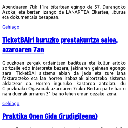
Abenduaren 7tik 11ra bitartean egingo da 57. Durangoko
Azoka, eta bertan izango da LANARTEA Elkartea, liburua
eta dokumentala besapean.
Gehiago
TicketBAIri buruzko prestakuntza saioa,
azaroaren 7an
Gipuzkoan zergak ordaintzen badituzu eta kultur arloko
sortzaile edo interprete bazara, jakinaren gainean egongo
zara: TicketBAI sistema abian da jada eta zure lana
fakturatzeko eta lan horren irabaziak aitortzeko sistema
aldatzear da. Horren inguruko ikastaroa antolatu du
Gipuzkoako Ogasunak azaroaren 7rako. Bertan parte hartu
nahi duenak urriaren 31 baino lehen eman dezake izena.
Gehiago
Praktika Onen Gida (irudigileena)