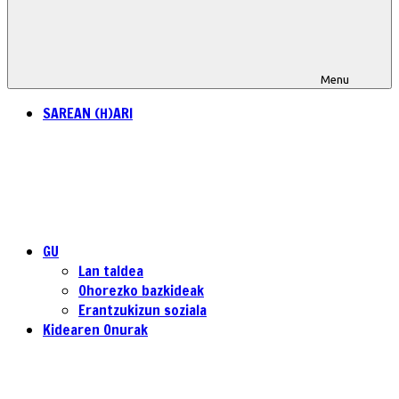
Menu
SAREAN (H)ARI
GU
Lan taldea
Ohorezko bazkideak
Erantzukizun soziala
Kidearen Onurak