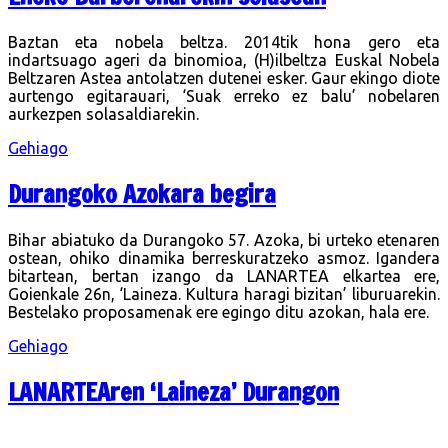
Baztan eta nobela beltza. 2014tik hona gero eta
indartsuago ageri da binomioa, (H)ilbeltza Euskal Nobela
Beltzaren Astea antolatzen dutenei esker. Gaur ekingo diote
aurtengo egitarauari, ‘Suak erreko ez balu’ nobelaren
aurkezpen solasaldiarekin.
Gehiago
Durangoko Azokara begira
Bihar abiatuko da Durangoko 57. Azoka, bi urteko etenaren
ostean, ohiko dinamika berreskuratzeko asmoz. Igandera
bitartean, bertan izango da LANARTEA elkartea ere,
Goienkale 26n, ‘Laineza. Kultura haragi bizitan’ liburuarekin.
Bestelako proposamenak ere egingo ditu azokan, hala ere.
Gehiago
LANARTEAren ‘Laineza’ Durangon