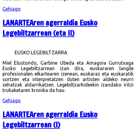
Gehiago
LANARTEAren agerraldia Eusko
Legebiltzarrean (eta II)
EUSKO LEGEBILTZARRA
Miel Elustondo, Garbine Ubeda eta Amagoia Gurrutxaga
Eusko Legebiltzarrean izan dira, euskararen langile
profesionalen elkartearen izenean, euskaraz eta euskaratik
sortzen eta interpretatzen duten artisten aldeko neurri
zehatzak aldarrikatzen. Legebiltzarkideekin izandako iritzi
trukaketaren kronika da hau.
Gehiago
LANARTEAren agerraldia Eusko
Legebiltzarrean (I)