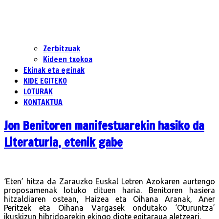
Zerbitzuak
Kideen txokoa
Ekinak eta eginak
KIDE EGITEKO
LOTURAK
KONTAKTUA
Jon Benitoren manifestuarekin hasiko da
Literaturia, etenik gabe
‘Eten’ hitza da Zarauzko Euskal Letren Azokaren aurtengo
proposamenak lotuko dituen haria. Benitoren hasiera
hitzaldiaren ostean, Haizea eta Oihana Aranak, Aner
Peritzek eta Oihana Vargasek ondutako ‘Oturuntza’
ikuskizun hibridoarekin ekingo diote egitaraua aletzeari.