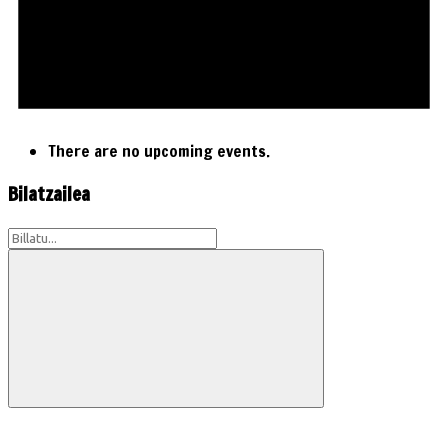
There are no upcoming events.
Bilatzailea
Search
for:
Search