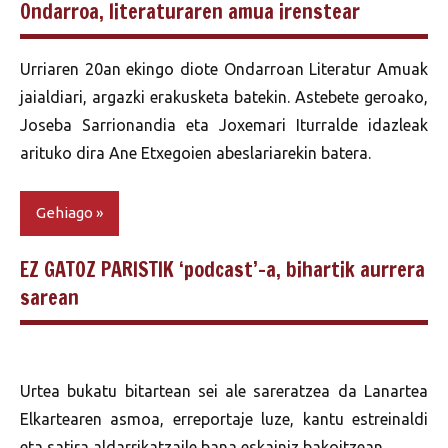
Ondarroa, literaturaren amua irenstear
Urriaren 20an ekingo diote Ondarroan Literatur Amuak
jaialdiari, argazki erakusketa batekin. Astebete geroako,
Joseba Sarrionandia eta Joxemari Iturralde idazleak
arituko dira Ane Etxegoien abeslariarekin batera.
Gehiago
EZ GATOZ PARISTIK ‘podcast’-a, bihartik aurrera
sarean
Urtea bukatu bitartean sei ale sareratzea da Lanartea
Elkartearen asmoa, erreportaje luze, kantu estreinaldi
eta satira aldarrikatzaile bana eskainiz bakoitzean.