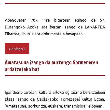
Abenduaren 7tik 11ra bitartean egingo da 57.
Durangoko Azoka, eta bertan izango da LANARTEA
Elkartea, liburua eta dokumentala besapean.
Gehiago
Amatasuna izango da aurtengo Sormeneren
ardatzetako bat
Igandea bitartean, kultura arloko egitasmo berritzaileen
plaza izango da Galdakaoko Torrezabal Kultur Etxea,
‘Amatasuna, sorkuntza, euskara, transmisioa’ lelopean.