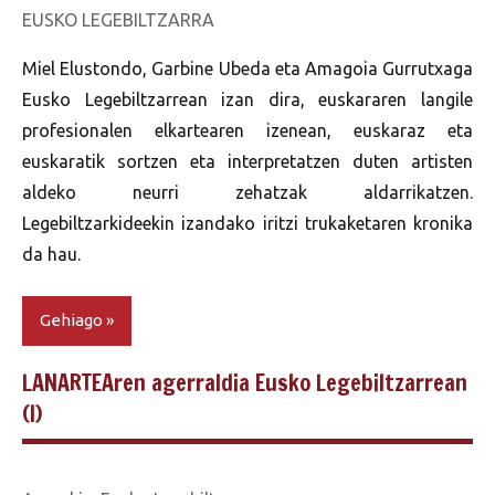
EUSKO LEGEBILTZARRA
Miel Elustondo, Garbine Ubeda eta Amagoia Gurrutxaga
Eusko Legebiltzarrean izan dira, euskararen langile
profesionalen elkartearen izenean, euskaraz eta
euskaratik sortzen eta interpretatzen duten artisten
aldeko neurri zehatzak aldarrikatzen.
Legebiltzarkideekin izandako iritzi trukaketaren kronika
da hau.
Gehiago
LANARTEAren agerraldia Eusko Legebiltzarrean
(I)