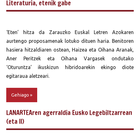
Literaturia, etenik gabe
‘Eten’ hitza da Zarauzko Euskal Letren Azokaren
aurtengo proposamenak lotuko dituen haria. Benitoren
hasiera hitzaldiaren ostean, Haizea eta Oihana Aranak,
Aner Peritzek eta Oihana Vargasek ondutako
‘Oturuntza’ ikuskizun hibridoarekin ekingo diote
egitaraua aletzeari.
Gehiago
LANARTEAren agerraldia Eusko Legebiltzarrean
(eta II)