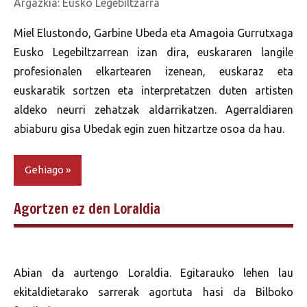
Argazkia: Eusko Legebiltzarra
Miel Elustondo, Garbine Ubeda eta Amagoia Gurrutxaga
Eusko Legebiltzarrean izan dira, euskararen langile
profesionalen elkartearen izenean, euskaraz eta
euskaratik sortzen eta interpretatzen duten artisten
aldeko neurri zehatzak aldarrikatzen. Agerraldiaren
abiaburu gisa Ubedak egin zuen hitzartze osoa da hau.
Gehiago
Agortzen ez den Loraldia
Abian da aurtengo Loraldia. Egitarauko lehen lau
ekitaldietarako sarrerak agortuta hasi da Bilboko