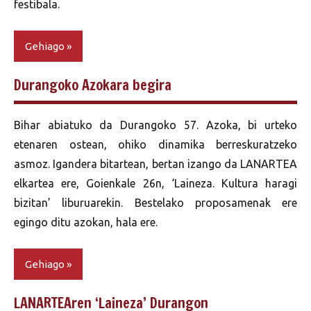
festibala.
Gehiago
Durangoko Azokara begira
Bihar abiatuko da Durangoko 57. Azoka, bi urteko
etenaren ostean, ohiko dinamika berreskuratzeko
asmoz. Igandera bitartean, bertan izango da LANARTEA
elkartea ere, Goienkale 26n, ‘Laineza. Kultura haragi
bizitan’ liburuarekin. Bestelako proposamenak ere
egingo ditu azokan, hala ere.
Gehiago
LANARTEAren ‘Laineza’ Durangon