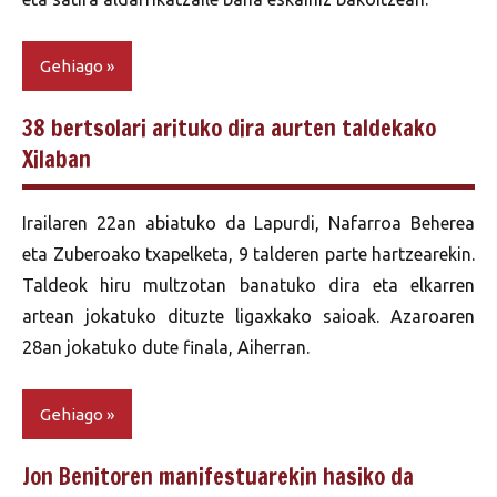
Gehiago
38 bertsolari arituko dira aurten taldekako
Xilaban
Irailaren 22an abiatuko da Lapurdi, Nafarroa Beherea
eta Zuberoako txapelketa, 9 talderen parte hartzearekin.
Taldeok hiru multzotan banatuko dira eta elkarren
artean jokatuko dituzte ligaxkako saioak. Azaroaren
28an jokatuko dute finala, Aiherran.
Gehiago
Jon Benitoren manifestuarekin hasiko da