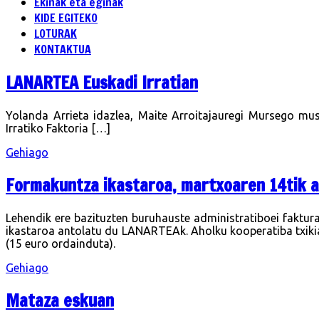
Ekinak eta eginak
KIDE EGITEKO
LOTURAK
KONTAKTUA
LANARTEA Euskadi Irratian
Yolanda Arrieta idazlea, Maite Arroitajauregi Mursego mus
Irratiko Faktoria […]
Gehiago
Formakuntza ikastaroa, martxoaren 14tik 
Lehendik ere bazituzten buruhauste administratiboei faktur
ikastaroa antolatu du LANARTEAk. Aholku kooperatiba txikia
(15 euro ordainduta).
Gehiago
Mataza eskuan