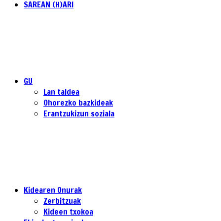
SAREAN (H)ARI
GU
Lan taldea
Ohorezko bazkideak
Erantzukizun soziala
Kidearen Onurak
Zerbitzuak
Kideen txokoa