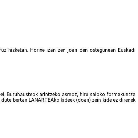
uruz hizketan. Horixe izan zen joan den ostegunean Euskadi
leei. Buruhausteok arintzeko asmoz, hiru saioko formakuntza
o dute bertan LANARTEAko kideek (doan) zein kide ez direnek