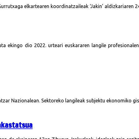
rutxaga elkartearen koordinatzaileak ‘Jakin’ aldizkariaren 2
a ekingo dio 2022. urteari euskararen langile profesionalen 
atzar Nazionalean. Sektoreko langileak subjektu ekonomiko gisa
rakastatsua