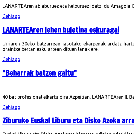
LANARTEAren abiaburuez eta helburuez idatzi du Amagoia Gur
Gehiago
LANARTEAren lehen buletina eskuragai
Urriaren 30eko batzarrean jasotako ekarpenak ardatz hartut
oraintxe bertan esku artean dituen lanak ere.
Gehiago
“Beharrak batzen gaitu”
40 bat profesional elkartu dira Azpeitian, LANARTEAren II. B
Gehiago
Ziburuko Euskal Liburu eta Disko Azoka ar