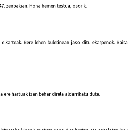
47. zenbakian. Hona hemen testua, osorik.
elkarteak. Bere lehen buletinean jaso ditu ekarpenok. Baita
 ere hartuak izan behar direla aldarrikatu dute.