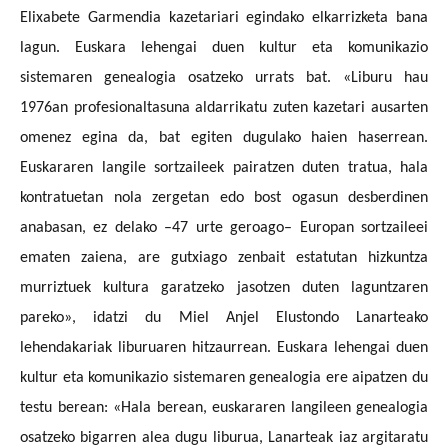
Elixabete Garmendia kazetariari egindako elkarrizketa bana
lagun. Euskara lehengai duen kultur eta komunikazio
sistemaren genealogia osatzeko urrats bat. «
Liburu hau
1976an profesionaltasuna aldarrikatu zuten kazetari ausarten
omenez egina da, bat egiten dugulako haien haserrean.
Euskararen langile sortzaileek pairatzen duten tratua, hala
kontratuetan nola zergetan edo bost ogasun desberdinen
anabasan, ez delako –47 urte geroago– Europan sortzaileei
ematen zaiena, are gutxiago zenbait estatutan hizkuntza
murriztuek kultura garatzeko jasotzen duten laguntzaren
pareko», idatzi du Miel Anjel Elustondo Lanarteako
lehendakariak liburuaren hitzaurrean.
Euskara lehengai duen
kultur eta komunikazio sistemaren genealogia ere aipatzen du
testu berean: «
Hala berean, euskararen langileen genealogia
osatzeko bigarren alea dugu liburua, Lanarteak iaz argitaratu