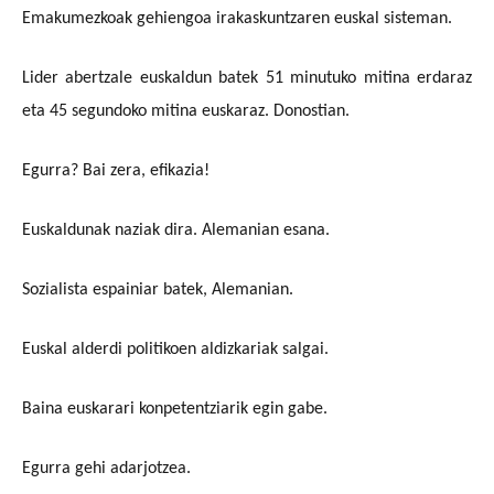
Emakumezkoak gehiengoa irakaskuntzaren euskal sisteman.
Lider abertzale euskaldun batek 51 minutuko mitina erdaraz
eta 45 segundoko mitina euskaraz. Donostian.
Egurra? Bai zera, efikazia!
Euskaldunak naziak dira. Alemanian esana.
Sozialista espainiar batek, Alemanian.
Euskal alderdi politikoen aldizkariak salgai.
Baina euskarari konpetentziarik egin gabe.
Egurra gehi adarjotzea.