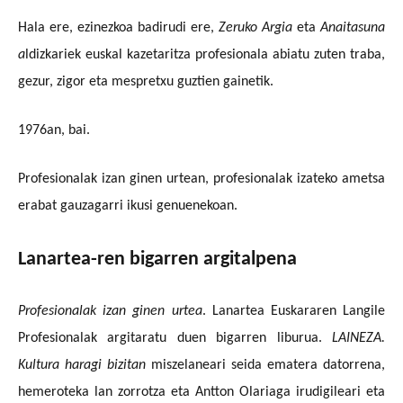
Hala ere, ezinezkoa badirudi ere,
Zeruko Argia
eta
Anaitasuna
a
ldizkariek euskal kazetaritza profesionala abiatu zuten traba,
gezur, zigor eta mespretxu guztien gainetik.
1976an, bai.
Profesionalak izan ginen urtean, profesionalak izateko ametsa
erabat gauzagarri ikusi genuenekoan.
Lanartea-ren bigarren argitalpena
Profesionalak izan ginen urtea
. Lanartea Euskararen Langile
Profesionalak argitaratu duen bigarren liburua.
LAINEZA.
Kultura haragi bizitan
miszelaneari seida ematera datorrena,
hemeroteka lan zorrotza eta Antton Olariaga irudigileari eta