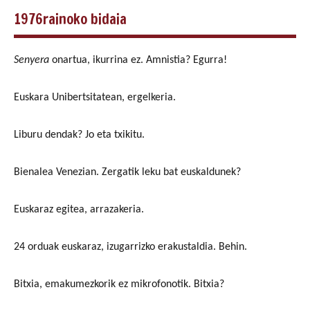
1976rainoko bidaia
S
enyera
onartua, ikurrina ez. Amnistia? Egurra!
Euskara Unibertsitatean, ergelkeria.
Liburu dendak? Jo eta txikitu.
Bienalea Venezian. Zergatik leku bat euskaldunek?
Euskaraz egitea, arrazakeria.
24 orduak euskaraz, izugarrizko erakustaldia. Behin.
Bitxia, emakumezkorik ez mikrofonotik. Bitxia?