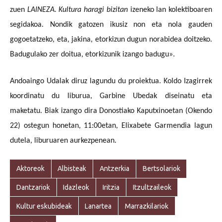
zuen
LAINEZA. Kultura haragi bizitan
izeneko lan kolektiboaren
segidakoa. Nondik gatozen ikusiz non eta nola gauden
gogoetatzeko, eta, jakina, etorkizun dugun norabidea doitzeko.
Badugulako zer doitua, etorkizunik izango badugu».
Andoaingo Udalak diruz lagundu du proiektua. Koldo Izagirrek
koordinatu du liburua, Garbine Ubedak diseinatu eta
maketatu.
Biak izango dira Donostiako Kaputxinoetan (Okendo
22) ostegun honetan, 11:00etan, Elixabete Garmendia lagun
dutela, liburuaren aurkezpenean.
Aktoreok
Albisteak
Antzerkia
Bertsolariok
Dantzariok
Idazleok
Iritzia
Itzultzaileok
Kultur eskubideak
Lanartea
Marrazkilariok