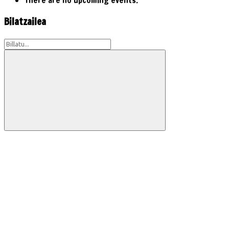
Bilatzailea
Search
for:
Search