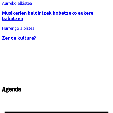
Bidalketetan
Aurreko albistea
zehar
Musikarien baldintzak hobetzeko aukera
nabigatu
baliatzen
Hurrengo albistea
Zer da kultura?
Agenda