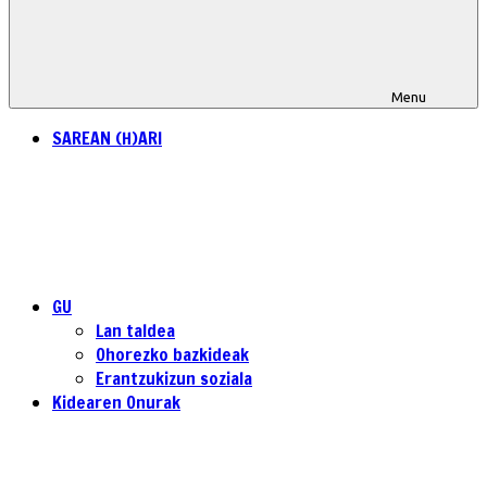
Menu
SAREAN (H)ARI
GU
Lan taldea
Ohorezko bazkideak
Erantzukizun soziala
Kidearen Onurak