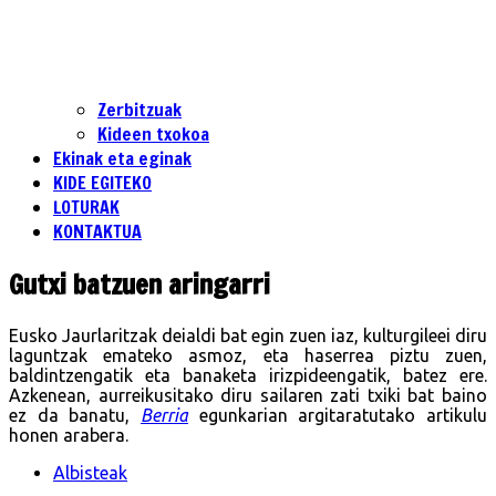
Zerbitzuak
Kideen txokoa
Ekinak eta eginak
KIDE EGITEKO
LOTURAK
KONTAKTUA
Gutxi batzuen aringarri
Eusko Jaurlaritzak deialdi bat egin zuen iaz, kulturgileei diru
laguntzak emateko asmoz, eta haserrea piztu zuen,
baldintzengatik eta banaketa irizpideengatik, batez ere.
Azkenean, aurreikusitako diru sailaren zati txiki bat baino
ez da banatu,
Berria
egunkarian argitaratutako artikulu
honen arabera.
Albisteak