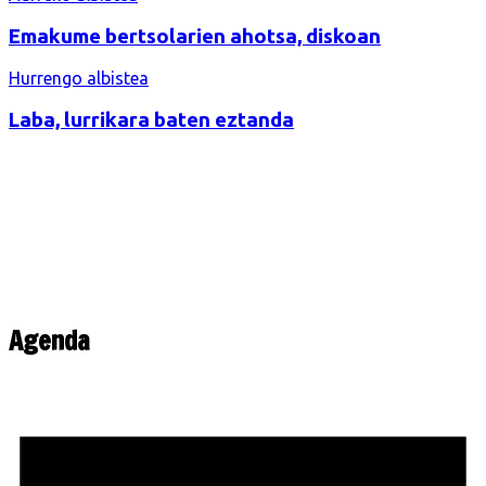
zehar
Emakume bertsolarien ahotsa, diskoan
nabigatu
Hurrengo albistea
Laba, lurrikara baten eztanda
Agenda