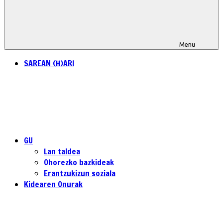
Menu
SAREAN (H)ARI
GU
Lan taldea
Ohorezko bazkideak
Erantzukizun soziala
Kidearen Onurak