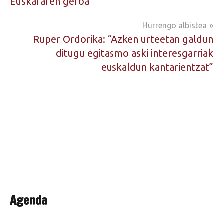
Euskararen geroa
zehar
Hurrengo albistea
nabigatu
Ruper Ordorika: “Azken urteetan galdun
ditugu egitasmo aski interesgarriak
euskaldun kantarientzat”
Agenda