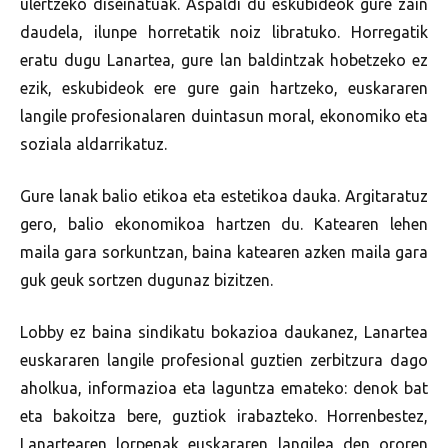
ulertzeko diseinatuak. Aspaldi du eskubideok gure zain
daudela, ilunpe horretatik noiz libratuko. Horregatik
eratu dugu Lanartea, gure lan baldintzak hobetzeko ez
ezik, eskubideok ere gure gain hartzeko, euskararen
langile profesionalaren duintasun moral, ekonomiko eta
soziala aldarrikatuz.
Gure lanak balio etikoa eta estetikoa dauka. Argitaratuz
gero, balio ekonomikoa hartzen du. Katearen lehen
maila gara sorkuntzan, baina katearen azken maila gara
guk geuk sortzen dugunaz bizitzen.
Lobby ez baina sindikatu bokazioa daukanez, Lanartea
euskararen langile profesional guztien zerbitzura dago
aholkua, informazioa eta laguntza emateko: denok bat
eta bakoitza bere, guztiok irabazteko. Horrenbestez,
Lanartearen lorpenak euskararen langilea den ororen