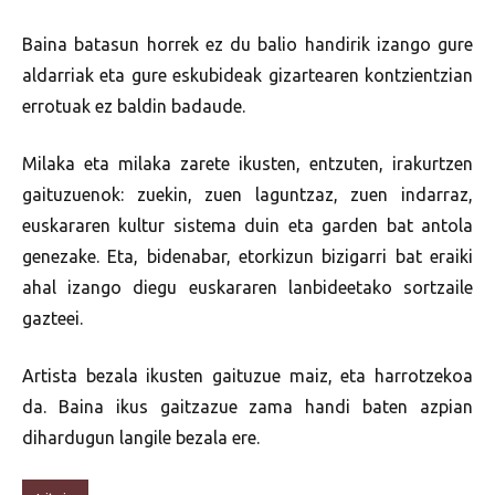
Baina batasun horrek ez du balio handirik izango gure
aldarriak eta gure eskubideak gizartearen kontzientzian
errotuak ez baldin badaude.
Milaka eta milaka zarete ikusten, entzuten, irakurtzen
gaituzuenok: zuekin, zuen laguntzaz, zuen indarraz,
euskararen kultur sistema duin eta garden bat antola
genezake. Eta, bidenabar, etorkizun bizigarri bat eraiki
ahal izango diegu euskararen lanbideetako sortzaile
gazteei.
Artista bezala ikusten gaituzue maiz, eta harrotzekoa
da. Baina ikus gaitzazue zama handi baten azpian
dihardugun langile bezala ere.