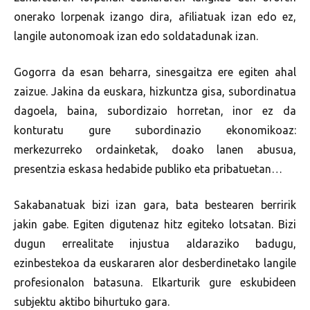
onerako lorpenak izango dira, afiliatuak izan edo ez,
langile autonomoak izan edo soldatadunak izan.
Gogorra da esan beharra, sinesgaitza ere egiten ahal
zaizue. Jakina da euskara, hizkuntza gisa, subordinatua
dagoela, baina, subordizaio horretan, inor ez da
konturatu gure subordinazio ekonomikoaz:
merkezurreko ordainketak, doako lanen abusua,
presentzia eskasa hedabide publiko eta pribatuetan…
Sakabanatuak bizi izan gara, bata bestearen berririk
jakin gabe. Egiten digutenaz hitz egiteko lotsatan. Bizi
dugun errealitate injustua aldaraziko badugu,
ezinbestekoa da euskararen alor desberdinetako langile
profesionalon batasuna. Elkarturik gure eskubideen
subjektu aktibo bihurtuko gara.