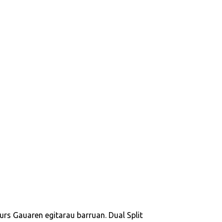
urs Gauaren egitarau barruan. Dual Split