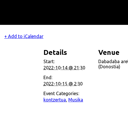
+ Add to iCalendar
Details
Venue
Start:
Dabadaba are
(Donostia)
2022-10-14 @ 21:30
End:
2022-10-15 @ 2:30
Event Categories:
kontzertua
,
Musika