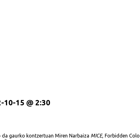
-10-15 @ 2:30
o da gaurko kontzertuan Miren Narbaiza
MICE
, Forbidden Colo