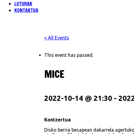
LOTURAK
KONTAKTUA
« All Events
This event has passed.
MICE
2022-10-14 @ 21:30
-
2022
Kontzertua
Disko berria besapean dakarrela agertuk