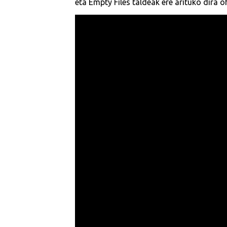
eta Empty Files taldeak ere arituko dira 