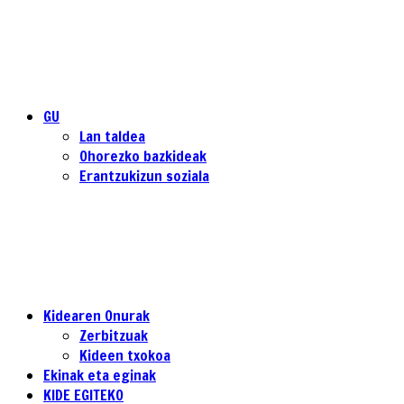
GU
Lan taldea
Ohorezko bazkideak
Erantzukizun soziala
Kidearen Onurak
Zerbitzuak
Kideen txokoa
Ekinak eta eginak
KIDE EGITEKO