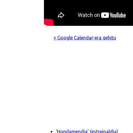
+ Google Calendar-era gehitu
‘Hondamendia’ (estreinaldia)