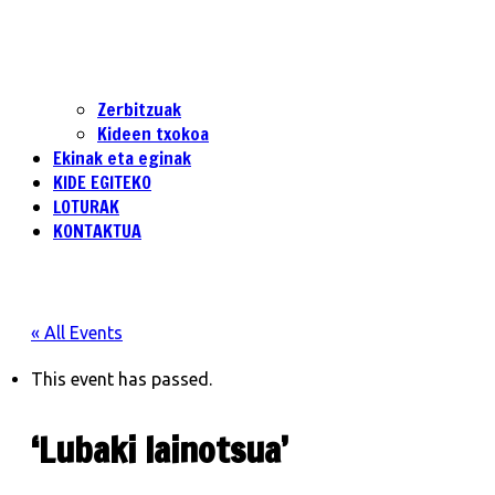
Zerbitzuak
Kideen txokoa
Ekinak eta eginak
KIDE EGITEKO
LOTURAK
KONTAKTUA
« All Events
This event has passed.
‘Lubaki lainotsua’