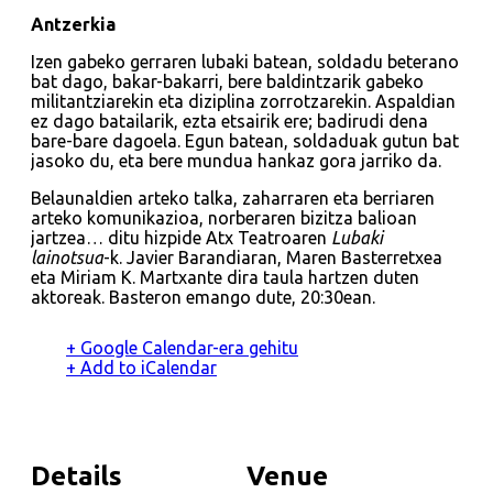
Antzerkia
Izen gabeko gerraren lubaki batean, soldadu beterano
bat dago, bakar-bakarri, bere baldintzarik gabeko
militantziarekin eta diziplina zorrotzarekin. Aspaldian
ez dago batailarik, ezta etsairik ere; badirudi dena
bare-bare dagoela. Egun batean, soldaduak gutun bat
jasoko du, eta bere mundua hankaz gora jarriko da.
Belaunaldien arteko talka, zaharraren eta berriaren
arteko komunikazioa, norberaren bizitza balioan
jartzea… ditu hizpide Atx Teatroaren
Lubaki
lainotsua
-k. Javier Barandiaran, Maren Basterretxea
eta Miriam K. Martxante dira taula hartzen duten
aktoreak. Basteron emango dute, 20:30ean.
+ Google Calendar-era gehitu
+ Add to iCalendar
Details
Venue