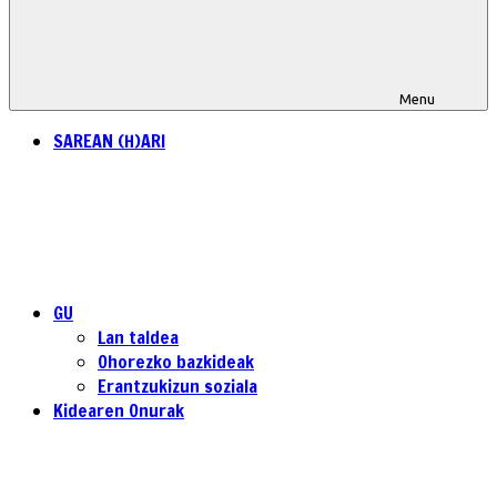
Menu
SAREAN (H)ARI
GU
Lan taldea
Ohorezko bazkideak
Erantzukizun soziala
Kidearen Onurak