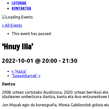
LOTURAK
KONTAKTUA
« All Events
This event has passed.
‘Hnuy Illa’
2022-10-01 @ 20:00
-
21:30
«
‘Hazia’
‘Sagastitarrak’
»
Dantza
2008. urtean sortutako ikuskizuna, 2020. urtean berrikusi e
idazlearen unibertsora dantza, kantu eta ikus-entzunezkoen 
Jon Mayak egin du koreografia, Mireia Gabilondok gidoia eta