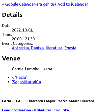
+ Google Calendar-era gehitu
+ Add to iCalendar
Details
Date:
2022-10-01
Time:
20:00 - 21:30
Event Categories:
Antzerkia
,
Dantza
,
literatura
,
Poesia
Venue
Gernia-Lumoko Lizeoa
«
‘Hazia’
‘Sagastitarrak’
»
LANARTEA – Euskararen Langile Profesionales Elkartea
Lege informazioa
–
Pribatutasun politika