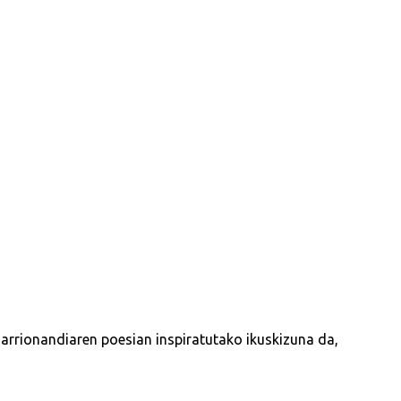
Sarrionandiaren poesian inspiratutako ikuskizuna da,