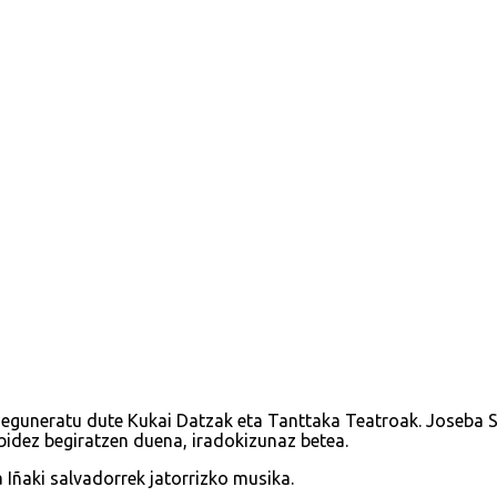
ta eguneratu dute Kukai Datzak eta Tanttaka Teatroak. Joseba 
bidez begiratzen duena, iradokizunaz betea.
 Iñaki salvadorrek jatorrizko musika.