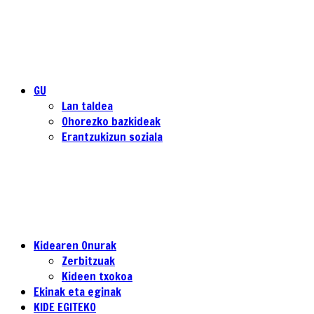
GU
Lan taldea
Ohorezko bazkideak
Erantzukizun soziala
Kidearen Onurak
Zerbitzuak
Kideen txokoa
Ekinak eta eginak
KIDE EGITEKO