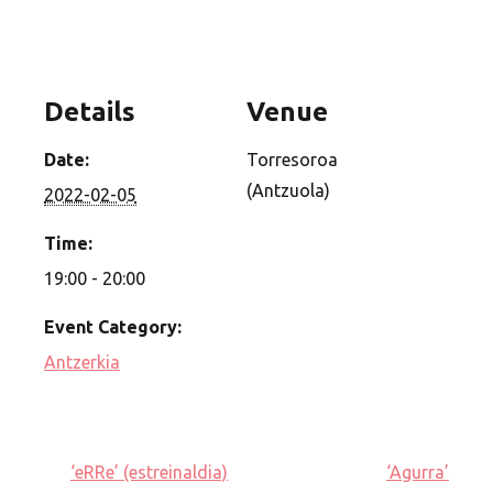
Details
Venue
Date:
Torresoroa
(Antzuola)
2022-02-05
Time:
19:00 - 20:00
Event Category:
Antzerkia
‘eRRe’ (estreinaldia)
‘Agurra’