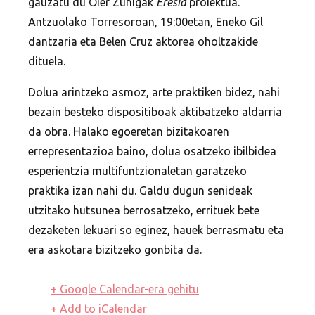
gauzatu du Oier Zuñigak
Eresia
proiektua.
Antzuolako Torresoroan, 19:00etan, Eneko Gil
dantzaria eta Belen Cruz aktorea oholtzakide
dituela.
Dolua arintzeko asmoz, arte praktiken bidez, nahi
bezain besteko dispositiboak aktibatzeko aldarria
da obra. Halako egoeretan bizitakoaren
errepresentazioa baino, dolua osatzeko ibilbidea
esperientzia multifuntzionaletan garatzeko
praktika izan nahi du. Galdu dugun senideak
utzitako hutsunea berrosatzeko, errituek bete
dezaketen lekuari so eginez, hauek berrasmatu eta
era askotara bizitzeko gonbita da.
+ Google Calendar-era gehitu
+ Add to iCalendar