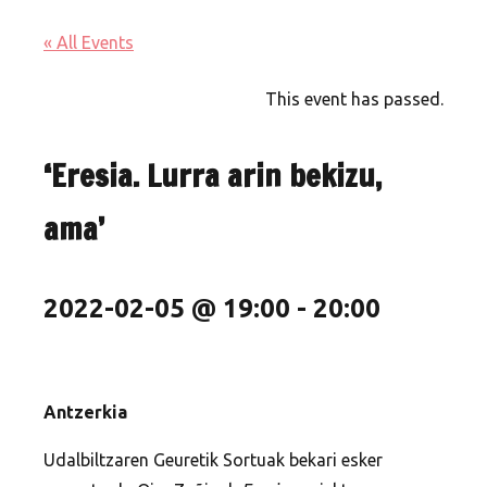
« All Events
This event has passed.
‘Eresia. Lurra arin bekizu,
ama’
2022-02-05 @ 19:00
-
20:00
Antzerkia
Udalbiltzaren Geuretik Sortuak bekari esker