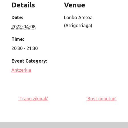
Details
Venue
Date:
Lonbo Aretoa
(Arrigorriaga)
2022-04-08
Time:
20:30 - 21:30
Event Category:
Antzerkia
‘Trapu zikinak’
‘Bost minutun’