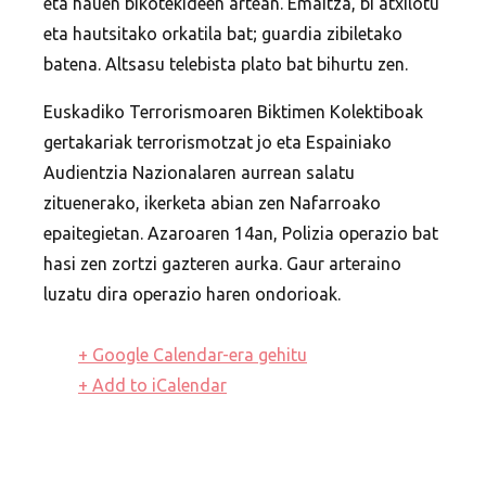
eta hauen bikotekideen artean. Emaitza, bi atxilotu
eta hautsitako orkatila bat; guardia zibiletako
batena. Altsasu telebista plato bat bihurtu zen.
Euskadiko Terrorismoaren Biktimen Kolektiboak
gertakariak terrorismotzat jo eta Espainiako
Audientzia Nazionalaren aurrean salatu
zituenerako, ikerketa abian zen Nafarroako
epaitegietan. Azaroaren 14an, Polizia operazio bat
hasi zen zortzi gazteren aurka. Gaur arteraino
luzatu dira operazio haren ondorioak.
+ Google Calendar-era gehitu
+ Add to iCalendar