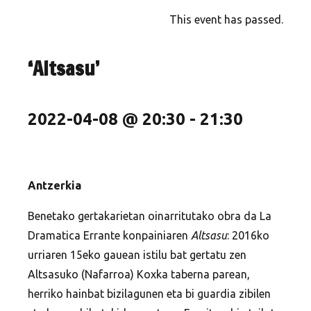
This event has passed.
‘Altsasu’
2022-04-08 @ 20:30
-
21:30
Antzerkia
Benetako gertakarietan oinarritutako obra da La
Dramatica Errante konpainiaren
Altsasu
: 2016ko
urriaren 15eko gauean istilu bat gertatu zen
Altsasuko (Nafarroa) Koxka taberna parean,
herriko hainbat bizilagunen eta bi guardia zibilen