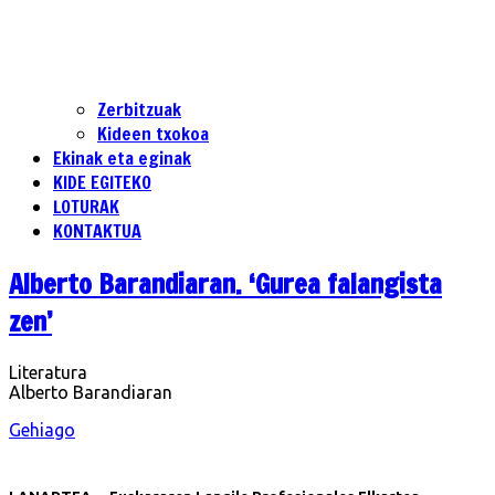
Zerbitzuak
Kideen txokoa
Ekinak eta eginak
KIDE EGITEKO
LOTURAK
KONTAKTUA
Alberto Barandiaran. ‘Gurea falangista
zen’
Literatura
Alberto Barandiaran
Gehiago