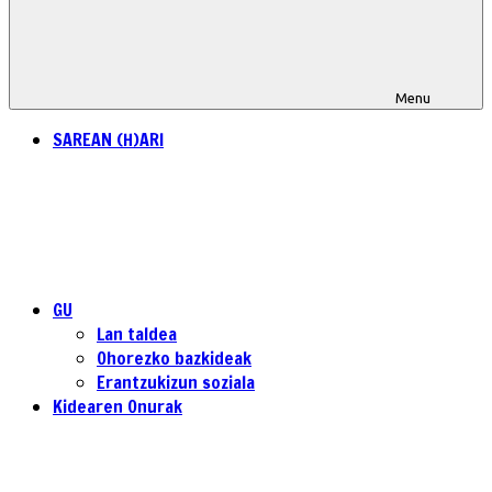
Menu
SAREAN (H)ARI
GU
Lan taldea
Ohorezko bazkideak
Erantzukizun soziala
Kidearen Onurak