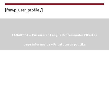
[fmwp_user_profile /]
LANARTEA – Euskararen Langile Profesionales Elkartea
Lege informazioa
–
Pribatutasun politika