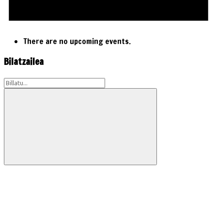
There are no upcoming events.
Bilatzailea
Search
for:
Search