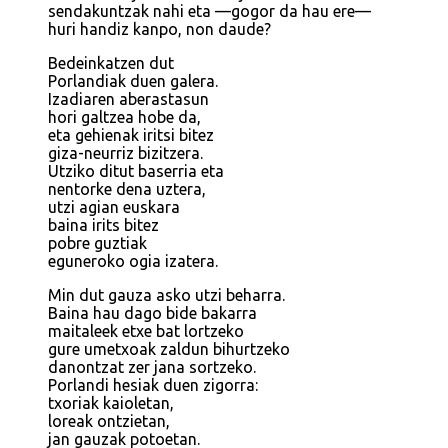
sendakuntzak nahi eta —gogor da hau ere—
huri handiz kanpo, non daude?
Bedeinkatzen dut
Porlandiak duen galera.
Izadiaren aberastasun
hori galtzea hobe da,
eta gehienak iritsi bitez
giza-neurriz bizitzera.
Utziko ditut baserria eta
nentorke dena uztera,
utzi agian euskara
baina irits bitez
pobre guztiak
eguneroko ogia izatera.
Min dut gauza asko utzi beharra.
Baina hau dago bide bakarra
maitaleek etxe bat lortzeko
gure umetxoak zaldun bihurtzeko
danontzat zer jana sortzeko.
Porlandi hesiak duen zigorra:
txoriak kaioletan,
loreak ontzietan,
jan gauzak potoetan.