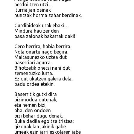
herdoiltzen utzi…
Iturria jan osinak
huntzak horma zahar berdinak.
Gurdibideak urak ebaki…
Mindura hau zer den
pasa zaionak bakarrak daki!
Gero herrira, habia berrira.
Nola onartu nago begira.
Maitasunezko uztea dut
baserriari agurra.
Bihotzetik onetsi nahi dut
zementuzko lurra.
Ez dut ukatzen galera dela,
badu ordea etekin.
Baserritik gutxi dira
bizimodua dutenak,
eta hemen bizi,
ahal den ondoen
bizi behar dugu denak.
Buka dadila egoitza tristea:
gizonak lan jakinik gabe
umeak ezin jarri eskolaren jabe