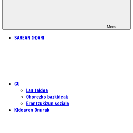
Menu
SAREAN (H)ARI
GU
Lan taldea
Ohorezko bazkideak
Erantzukizun soziala
Kidearen Onurak