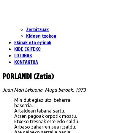
Zerbitzuak
Kideen txokoa
Ekinak eta eginak
KIDE EGITEKO
LOTURAK
KONTAKTUA
PORLANDI (Zatia)
Juan Mari Lekuona. Muga beroak, 1973
Min dut egiaz utzi beharra
baserria…
Artaldeari labana sartu.
Atzen pagoak orpotik moztu.
Etxeko tresnak erre edo saldu.
Arbaso zaharren sua itzaldu.
Ate gaineko sarraila nagia