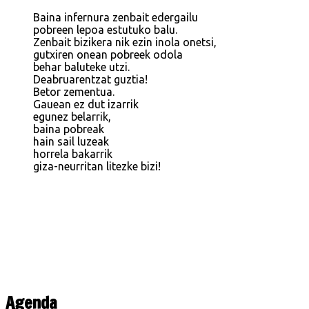
Baina infernura zenbait edergailu
pobreen lepoa estutuko balu.
Zenbait bizikera nik ezin inola onetsi,
gutxiren onean pobreek odola
behar baluteke utzi.
Deabruarentzat guztia!
Betor zementua.
Gauean ez dut izarrik
egunez belarrik,
baina pobreak
hain sail luzeak
horrela bakarrik
giza-neurritan litezke bizi!
Agenda