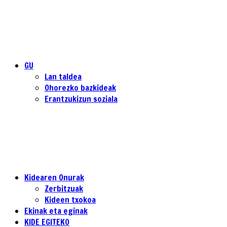
GU
Lan taldea
Ohorezko bazkideak
Erantzukizun soziala
Kidearen Onurak
Zerbitzuak
Kideen txokoa
Ekinak eta eginak
KIDE EGITEKO