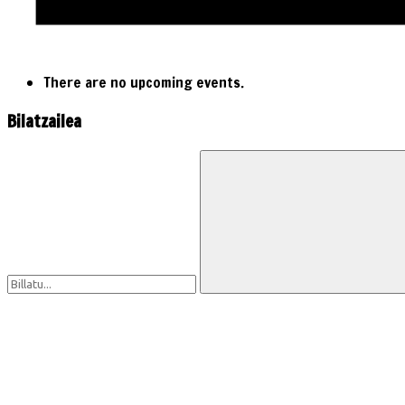
There are no upcoming events.
Bilatzailea
Search
for:
Search