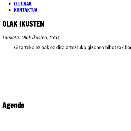
LOTURAK
KONTAKTUA
OLAK IKUSTEN
Lauxeta. Olak ikusten, 1931
Gizarteko ezinak ez dira arteztuko gizonen bihotzak bar
Agenda