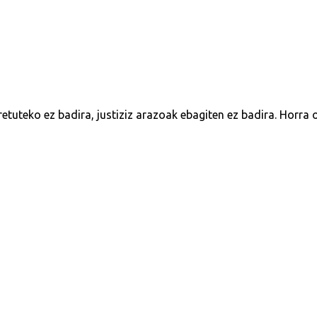
etuteko ez badira, justiziz arazoak ebagiten ez badira. Horra 