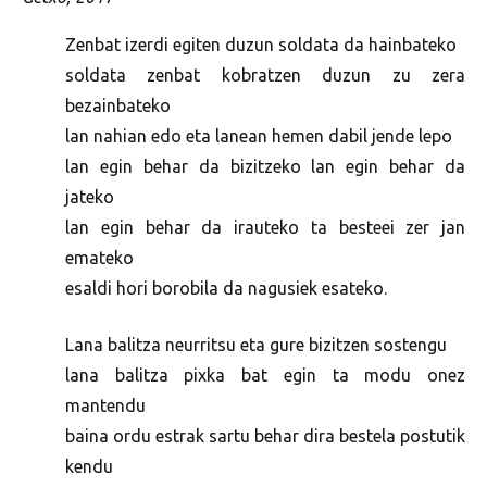
Zenbat izerdi egiten duzun soldata da hainbateko
soldata zenbat kobratzen duzun zu zera
bezainbateko
lan nahian edo eta lanean hemen dabil jende lepo
lan egin behar da bizitzeko lan egin behar da
jateko
lan egin behar da irauteko ta besteei zer jan
emateko
esaldi hori borobila da nagusiek esateko.
Lana balitza neurritsu eta gure bizitzen sostengu
lana balitza pixka bat egin ta modu onez
mantendu
baina ordu estrak sartu behar dira bestela postutik
kendu