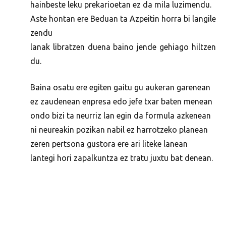
hainbeste leku prekarioetan ez da mila luzimendu.
Aste hontan ere Beduan ta Azpeitin horra bi langile
zendu
lanak libratzen duena baino jende gehiago hiltzen
du.
Baina osatu ere egiten gaitu gu aukeran garenean
ez zaudenean enpresa edo jefe txar baten menean
ondo bizi ta neurriz lan egin da formula azkenean
ni neureakin pozikan nabil ez harrotzeko planean
zeren pertsona gustora ere ari liteke lanean
lantegi hori zapalkuntza ez tratu juxtu bat denean.