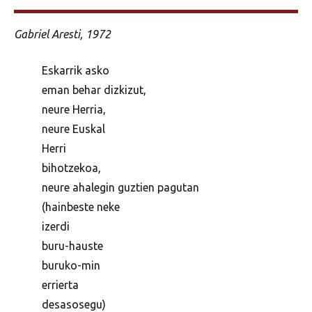
Gabriel Aresti, 1972
Eskarrik asko
eman behar dizkizut,
neure Herria,
neure Euskal
Herri
bihotzekoa,
neure ahalegin guztien pagutan
(hainbeste neke
izerdi
buru-hauste
buruko-min
errierta
desasosegu)