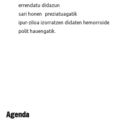
errendatu didazun
sari honen preziatuagatik
ipur-ziloa izorratzen didaten hemorroide
polit hauengatik.
Agenda