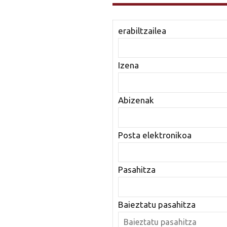
erabiltzailea
Izena
Abizenak
Posta elektronikoa
Pasahitza
Baieztatu pasahitza