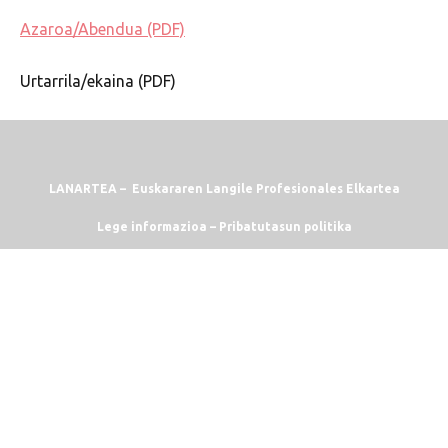
Azaroa/Abendua (PDF)
Urtarrila/ekaina (PDF)
LANARTEA – Euskararen Langile Profesionales Elkartea
Lege informazioa
–
Pribatutasun politika