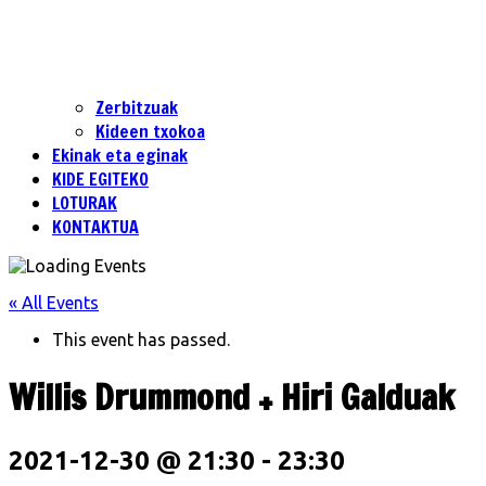
Zerbitzuak
Kideen txokoa
Ekinak eta eginak
KIDE EGITEKO
LOTURAK
KONTAKTUA
« All Events
This event has passed.
Willis Drummond + Hiri Galduak
2021-12-30 @ 21:30
-
23:30