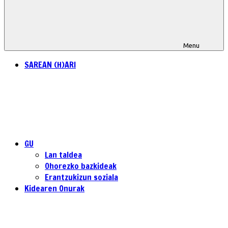
Menu
SAREAN (H)ARI
GU
Lan taldea
Ohorezko bazkideak
Erantzukizun soziala
Kidearen Onurak