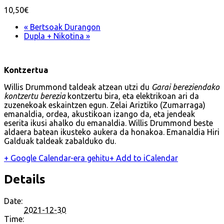
10,50€
«
Bertsoak Durangon
Dupla + Nikotina
»
Kontzertua
Willis Drummond taldeak atzean utzi du
Garai bereziendako
kontzertu berezia
kontzertu bira, eta elektrikoan ari da
zuzenekoak eskaintzen egun. Zelai Ariztiko (Zumarraga)
emanaldia, ordea, akustikoan izango da, eta jendeak
eserita ikusi ahalko du emanaldia. Willis Drummond beste
aldaera batean ikusteko aukera da honakoa. Emanaldia Hiri
Galduak taldeak zabalduko du.
+ Google Calendar-era gehitu
+ Add to iCalendar
Details
Date:
2021-12-30
Time: