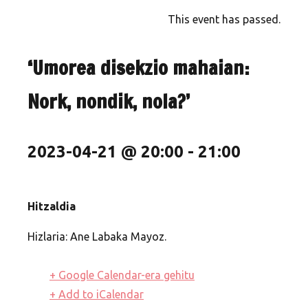
This event has passed.
‘Umorea disekzio mahaian:
Nork, nondik, nola?’
2023-04-21 @ 20:00
-
21:00
Hitzaldia
Hizlaria
:
Ane Labaka Mayoz.
+ Google Calendar-era gehitu
+ Add to iCalendar