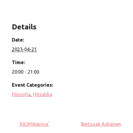
Details
Date:
2023-04-21
Time:
20:00 - 21:00
Event Categories:
Filosofia
,
Hitzaldia
‘KILIMAterioa’
Bertsoak Azkainen