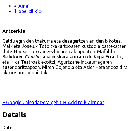
«
‘Ama’
‘Hobe ixilik’
»
Antzerkia
Galdu egin den txakurra eta desagertzen ari den bikotea.
Maik eta Joseluk Toto txakurtxoaren kustodia partekatzen
dute. Hauxe Toto antzezlanaren abiapuntua. Mafalda
Bellidoren
Chucho
lana euskarara ekarri du Kepa Errastik,
eta Hika Teatroak ekoitzi, Agurtzane Intxaurragaren
zuzendaritzapean. Miren Gojenola eta Asier Hernandez dira
aktore protagonistak.
+ Google Calendar-era gehitu
+ Add to iCalendar
Details
Date: