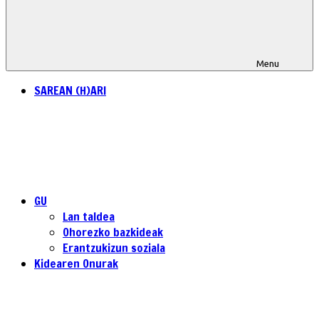
Menu
SAREAN (H)ARI
GU
Lan taldea
Ohorezko bazkideak
Erantzukizun soziala
Kidearen Onurak