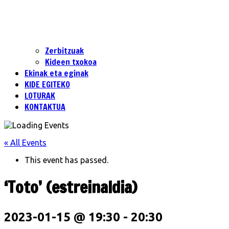
Zerbitzuak
Kideen txokoa
Ekinak eta eginak
KIDE EGITEKO
LOTURAK
KONTAKTUA
« All Events
This event has passed.
‘Toto’ (estreinaldia)
2023-01-15 @ 19:30
-
20:30