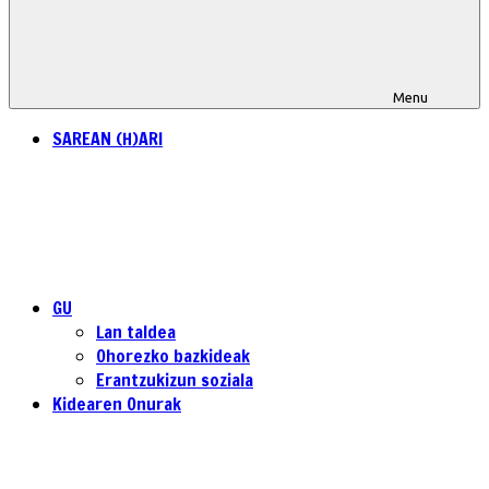
Menu
SAREAN (H)ARI
GU
Lan taldea
Ohorezko bazkideak
Erantzukizun soziala
Kidearen Onurak