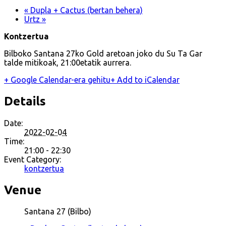
«
Dupla + Cactus (bertan behera)
Urtz
»
Kontzertua
Bilboko Santana 27ko Gold aretoan joko du Su Ta Gar
talde mitikoak, 21:00etatik aurrera.
+ Google Calendar-era gehitu
+ Add to iCalendar
Details
Date:
2022-02-04
Time:
21:00 - 22:30
Event Category:
kontzertua
Venue
Santana 27 (Bilbo)