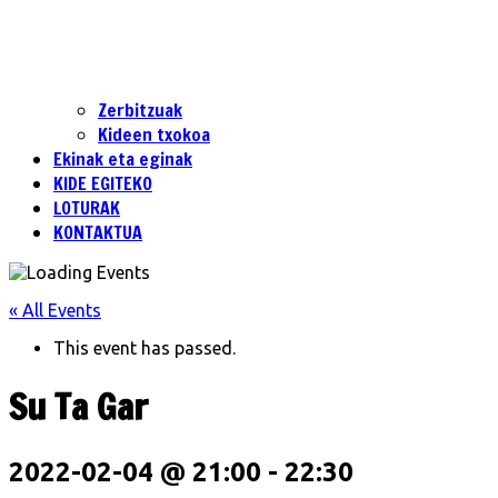
Zerbitzuak
Kideen txokoa
Ekinak eta eginak
KIDE EGITEKO
LOTURAK
KONTAKTUA
« All Events
This event has passed.
Su Ta Gar
2022-02-04 @ 21:00
-
22:30