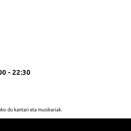
00
-
22:30
ko du kantari eta musikariak.