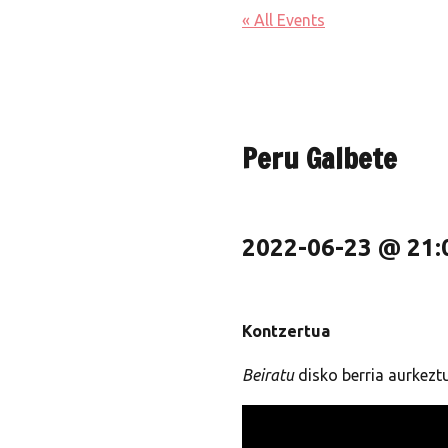
« All Events
Peru Galbete
2022-06-23 @ 21:
Kontzertua
Beiratu
disko berria aurkeztu