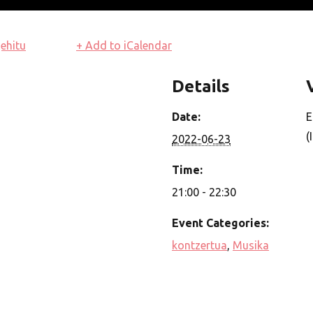
ehitu
+ Add to iCalendar
Details
Date:
E
(
2022-06-23
Time:
21:00 - 22:30
Event Categories:
kontzertua
,
Musika