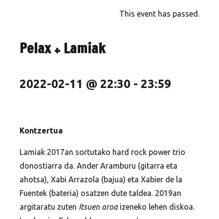
This event has passed.
Pelax + Lamiak
2022-02-11 @ 22:30
-
23:59
Kontzertua
Lamiak 2017an sortutako hard rock power trio
donostiarra da. Ander Aramburu (gitarra eta
ahotsa), Xabi Arrazola (bajua) eta Xabier de la
Fuentek (bateria) osatzen dute taldea. 2019an
argitaratu zuten
Itsuen aroa
izeneko lehen diskoa.