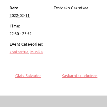
Date:
Zestoako Gaztetxea
2022-02-11
Time:
22:30 - 23:59
Event Categories:
kontzertua
,
Musika
Olatz Salvador
Kaskarotak Lekuinen