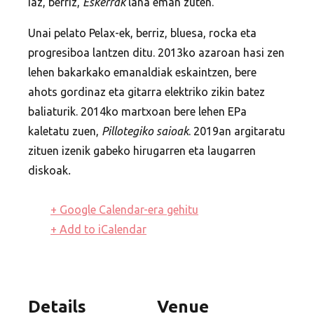
Iaz, berriz,
Eskerrak
lana eman zuten.
Unai pelato Pelax-ek, berriz, bluesa, rocka eta
progresiboa lantzen ditu. 2013ko azaroan hasi zen
lehen bakarkako emanaldiak eskaintzen, bere
ahots gordinaz eta gitarra elektriko zikin batez
baliaturik. 2014ko martxoan bere lehen EPa
kaletatu zuen,
Pillotegiko saioak
. 2019an argitaratu
zituen izenik gabeko hirugarren eta laugarren
diskoak
.
+ Google Calendar-era gehitu
+ Add to iCalendar
Details
Venue