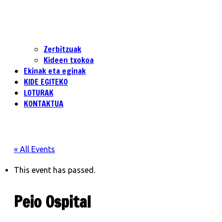
Zerbitzuak
Kideen txokoa
Ekinak eta eginak
KIDE EGITEKO
LOTURAK
KONTAKTUA
« All Events
This event has passed.
Peio Ospital