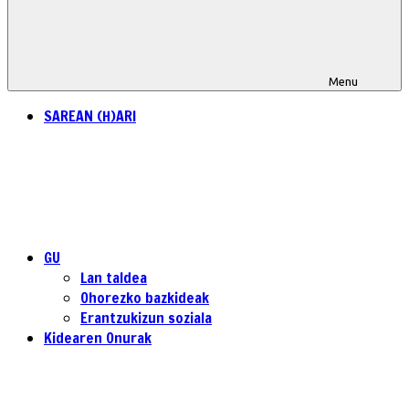
Menu
SAREAN (H)ARI
GU
Lan taldea
Ohorezko bazkideak
Erantzukizun soziala
Kidearen Onurak