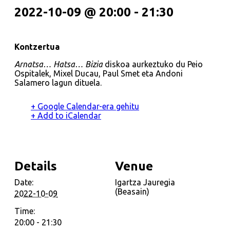
2022-10-09 @ 20:00
-
21:30
Kontzertua
Arnatsa… Hatsa… Bizia
diskoa aurkeztuko du Peio
Ospitalek, Mixel Ducau, Paul Smet eta Andoni
Salamero lagun dituela.
+ Google Calendar-era gehitu
+ Add to iCalendar
Details
Venue
Date:
Igartza Jauregia
(Beasain)
2022-10-09
Time:
20:00 - 21:30