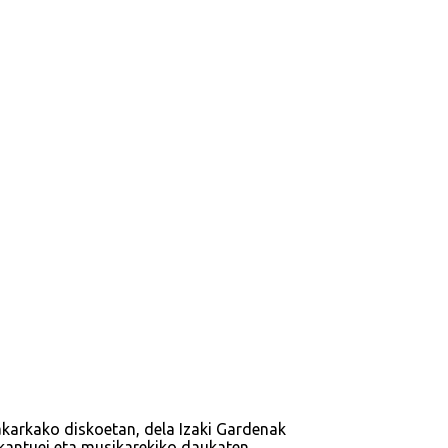
bakarkako diskoetan, dela Izaki Gardenak
, kantuei eta musikarekiko daukaten