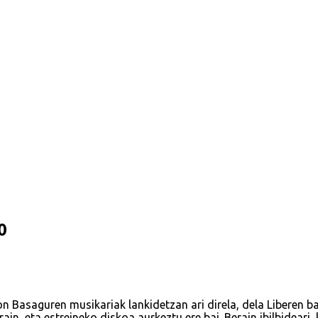
0
on Basaguren musikariak lankidetzan ari direla, dela Liberen 
ain, eta estreineko diskoa aurkeztu ere bai. Berain ibilbideari