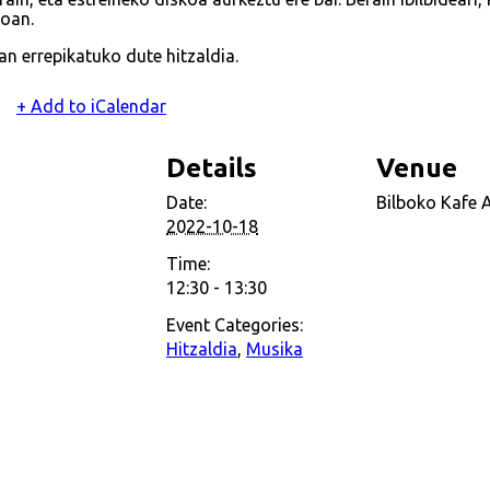
koan.
n errepikatuko dute hitzaldia.
+ Add to iCalendar
Details
Venue
Date:
Bilboko Kafe 
2022-10-18
Time:
12:30 - 13:30
Event Categories:
Hitzaldia
,
Musika