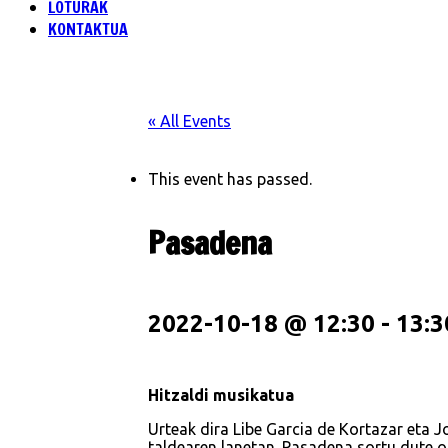
LOTURAK
KONTAKTUA
« All Events
This event has passed.
Pasadena
2022-10-18 @ 12:30
-
13:3
Hitzaldi musikatua
Urteak dira Libe Garcia de Kortazar eta J
taldearen lanetan. Pasadena sortu dute or