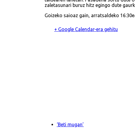
zaletasunari buruz hitz egingo dute gaur
Goizeko saioaz gain, arratsaldeko 16:30ea
+ Google Calendar-era gehitu
‘Beti mugan’