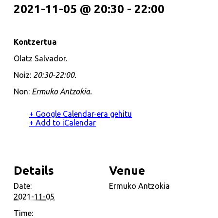
2021-11-05 @ 20:30
-
22:00
Kontzertua
Olatz Salvador.
Noiz:
20:30-22:00.
Non:
Ermuko Antzokia.
+ Google Calendar-era gehitu
+ Add to iCalendar
Details
Venue
Date:
Ermuko Antzokia
2021-11-05
Time: