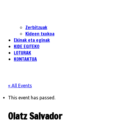
Zerbitzuak
Kideen txokoa
Ekinak eta eginak
KIDE EGITEKO
LOTURAK
KONTAKTUA
« All Events
This event has passed.
Olatz Salvador