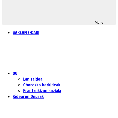
Menu
SAREAN (H)ARI
GU
Lan taldea
Ohorezko bazkideak
Erantzukizun soziala
Kidearen Onurak