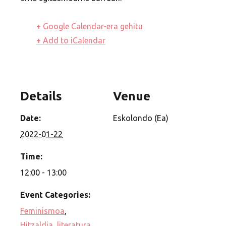
+ Google Calendar-era gehitu
+ Add to iCalendar
Details
Venue
Date:
Eskolondo (Ea)
2022-01-22
Time:
12:00 - 13:00
Event Categories:
Feminismoa
,
Hitzaldia
,
literatura