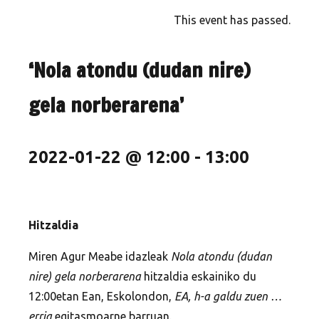
This event has passed.
‘Nola atondu (dudan nire)
gela norberarena’
2022-01-22 @ 12:00
-
13:00
Hitzaldia
Miren Agur Meabe idazleak
Nola atondu (dudan
nire) gela norberarena
hitzaldia eskainiko du
12:00etan Ean, Eskolondon,
EA, h-a galdu zuen …
erria
egitasmoarne barruan.