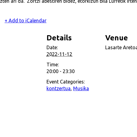
en ari da. Zortzi abestiren bidez, etorkizun bila Lurretik irten
+ Add to iCalendar
Details
Venue
Date:
Lasarte Aretoa
2022-11-12
Time:
20:00 - 23:30
Event Categories:
kontzertua
,
Musika