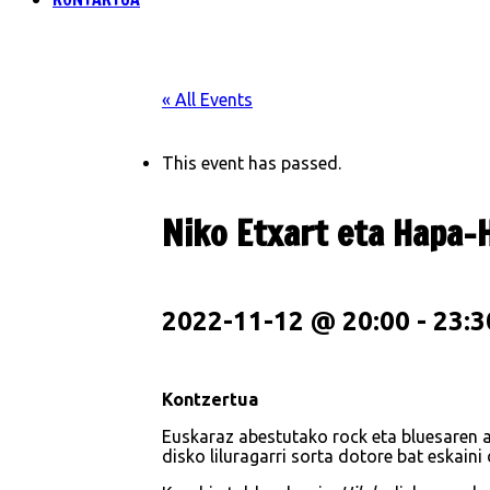
« All Events
This event has passed.
Niko Etxart eta Hapa-
2022-11-12 @ 20:00
-
23:3
Kontzertua
Euskaraz abestutako rock eta bluesaren a
disko liluragarri sorta dotore bat eskaini 