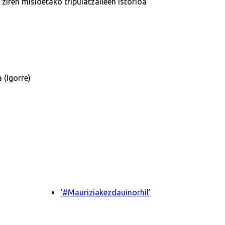
 ziren misioetako tripulatzaileen istorioa
 (Igorre)
‘#Mauriziakezdauinorhil’