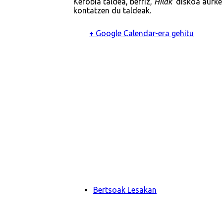
Kerobia taldea, berriz,
Hilak
diskoa aurkezt
kontatzen du taldeak.
+ Google Calendar-era gehitu
Bertsoak Lesakan