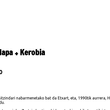
Hapa + Kerobia
0
itzindari nabarmenetako bat da Etxart, eta, 1990tik aurrera,
du.