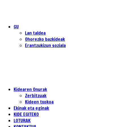
GU
Lan taldea
Ohorezko bazkideak
Erantzukizun soziala
Kidearen Onurak
Zerbitzuak
Kideen txokoa
Ekinak eta eginak
KIDE EGITEKO
LOTURAK
KONTAKTUA