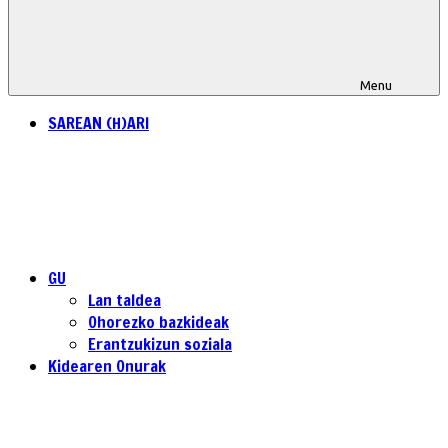
Menu
SAREAN (H)ARI
GU
Lan taldea
Ohorezko bazkideak
Erantzukizun soziala
Kidearen Onurak