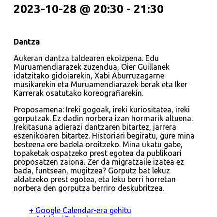
2023-10-28 @ 20:30
-
21:30
Dantza
Aukeran dantza taldearen ekoizpena. Edu
Muruamendiarazek zuzendua, Oier Guillanek
idatzitako gidoiarekin, Xabi Aburruzagarne
musikarekin eta Muruamendiarazek berak eta Iker
Karrerak osatutako koreografiarekin.
Proposamena: Ireki gogoak, ireki kuriositatea, ireki
gorputzak. Ez dadin norbera izan hormarik altuena.
Irekitasuna adierazi dantzaren bitartez, jarrera
eszenikoaren bitartez. Historiari begiratu, gure mina
besteena ere badela oroitzeko. Mina ukatu gabe,
topaketak ospatzeko prest egotea da publikoari
proposatzen zaiona. Zer da migratzaile izatea ez
bada, funtsean, mugitzea? Gorputz bat lekuz
aldatzeko prest egotea, eta leku berri horretan
norbera den gorputza berriro deskubritzea.
+ Google Calendar-era gehitu