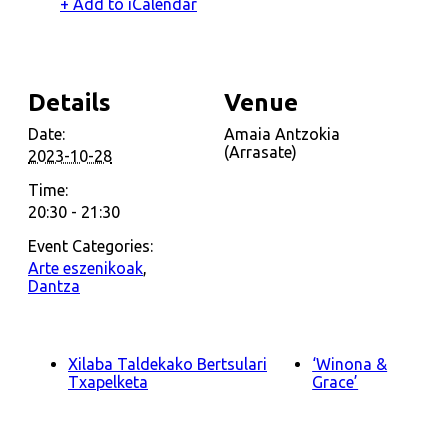
+ Add to iCalendar
Details
Venue
Date:
Amaia Antzokia
(Arrasate)
2023-10-28
Time:
20:30 - 21:30
Event Categories:
Arte eszenikoak
,
Dantza
Xilaba Taldekako Bertsulari
‘Winona &
Txapelketa
Grace’