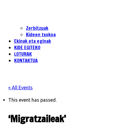
Zerbitzuak
Kideen txokoa
Ekinak eta eginak
KIDE EGITEKO
LOTURAK
KONTAKTUA
« All Events
This event has passed.
‘Migratzaileak’