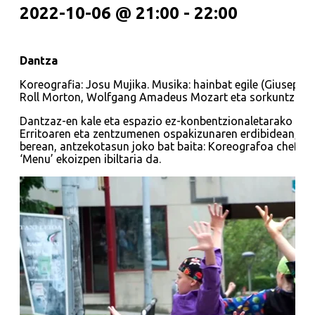
2022-10-06 @ 21:00
-
22:00
Dantza
Koreografia: Josu Mujika. Musika: hainbat egile (Giuseppe 
Roll Morton, Wolfgang Amadeus Mozart eta sorkuntza pr
Dantzaz-en kale eta espazio ez-konbentzionaletarako ek
Erritoaren eta zentzumenen ospakizunaren erdibidean, ikusk
berean, antzekotasun joko bat baita: Koreografoa chef bat
‘Menu’ ekoizpen ibiltaria da.