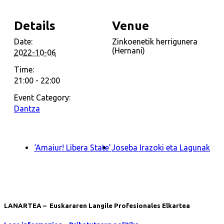
Details
Venue
Date:
Zinkoenetik herrigunera
(Hernani)
2022-10-06
Time:
21:00 - 22:00
Event Category:
Dantza
‘Amaiur! Libera State’
Joseba Irazoki eta Lagunak
LANARTEA – Euskararen Langile Profesionales Elkartea