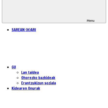
Menu
SAREAN (H)ARI
GU
Lan taldea
Ohorezko bazkideak
Erantzukizun soziala
Kidearen Onurak