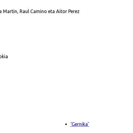
 Martin, Raul Camino eta Aitor Perez
okia
‘Gernika’