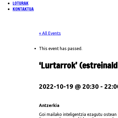
LOTURAK
KONTAKTUA
« All Events
This event has passed.
‘Lurtarrok’ (estreinald
2022-10-19 @ 20:30
-
22:0
Antzerkia
Goi mailako inteligentzia ezagutu ostean