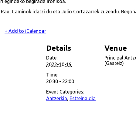
i egindako begirada ironikoa.
Raul Caminok idatzi du eta Julio Cortazarrek zuzendu. Begoña
+ Add to iCalendar
Details
Venue
Date:
Principal Antz
(Gasteiz)
2022-10-19
Time:
20:30 - 22:00
Event Categories:
Antzerkia
,
Estreinaldia