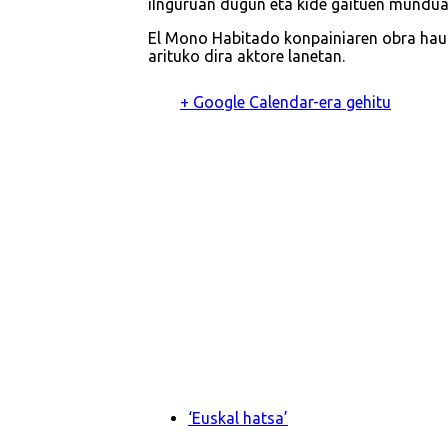
iInguruan dugun eta kide gaituen munduar
El Mono Habitado konpainiaren obra hau 
arituko dira aktore lanetan.
+ Google Calendar-era gehitu
‘Euskal hatsa’