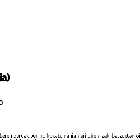
ia)
0
 beren buruak berriro kokatu nahian ari diren izaki batzuetan