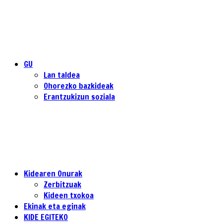
GU
Lan taldea
Ohorezko bazkideak
Erantzukizun soziala
Kidearen Onurak
Zerbitzuak
Kideen txokoa
Ekinak eta eginak
KIDE EGITEKO