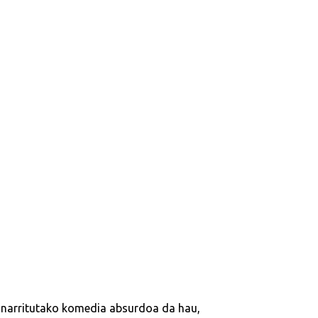
 oinarritutako komedia absurdoa da hau,