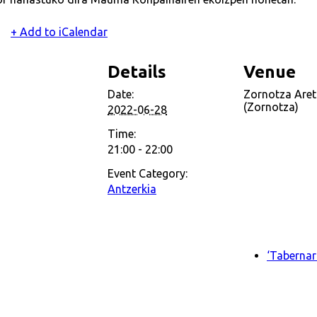
+ Add to iCalendar
Details
Venue
Date:
Zornotza Are
(Zornotza)
2022-06-28
Time:
21:00 - 22:00
Event Category:
Antzerkia
‘Tabernar