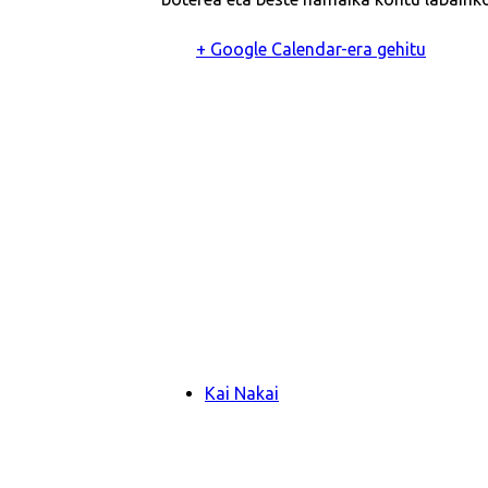
+ Google Calendar-era gehitu
Kai Nakai