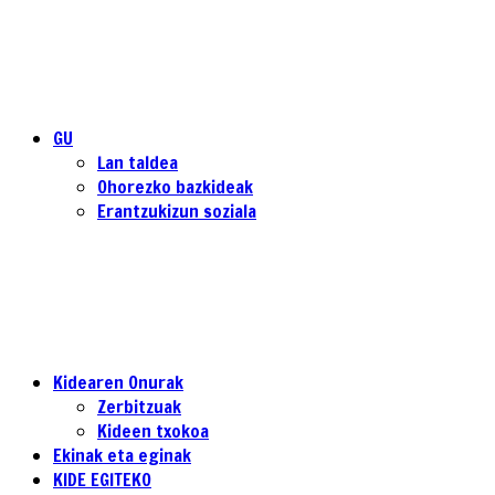
GU
Lan taldea
Ohorezko bazkideak
Erantzukizun soziala
Kidearen Onurak
Zerbitzuak
Kideen txokoa
Ekinak eta eginak
KIDE EGITEKO