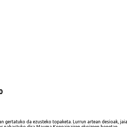
0
n gertatuko da ezusteko topaketa. Lurrun artean desioak, jaia
kor nahastuko dira Mauma Konpainairen ekoizpen honetan.