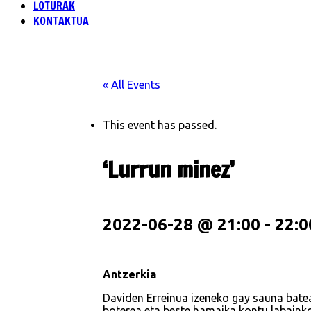
LOTURAK
KONTAKTUA
« All Events
This event has passed.
‘Lurrun minez’
2022-06-28 @ 21:00
-
22:0
Antzerkia
Daviden Erreinua izeneko gay sauna batea
boterea eta beste hamaika kontu labain