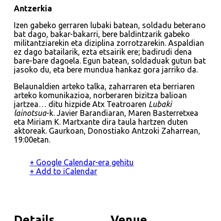
Antzerkia
Izen gabeko gerraren lubaki batean, soldadu beterano
bat dago, bakar-bakarri, bere baldintzarik gabeko
militantziarekin eta diziplina zorrotzarekin. Aspaldian
ez dago batailarik, ezta etsairik ere; badirudi dena
bare-bare dagoela. Egun batean, soldaduak gutun bat
jasoko du, eta bere mundua hankaz gora jarriko da.
Belaunaldien arteko talka, zaharraren eta berriaren
arteko komunikazioa, norberaren bizitza balioan
jartzea… ditu hizpide Atx Teatroaren
Lubaki
lainotsua
-k. Javier Barandiaran, Maren Basterretxea
eta Miriam K. Martxante dira taula hartzen duten
aktoreak. Gaurkoan, Donostiako Antzoki Zaharrean,
19:00etan.
+ Google Calendar-era gehitu
+ Add to iCalendar
Details
Venue