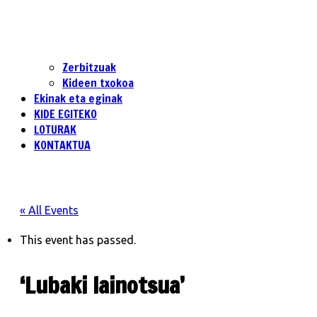
Zerbitzuak
Kideen txokoa
Ekinak eta eginak
KIDE EGITEKO
LOTURAK
KONTAKTUA
« All Events
This event has passed.
‘Lubaki lainotsua’