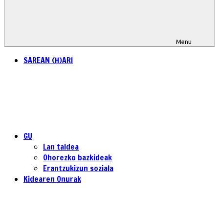
Menu
SAREAN (H)ARI
GU
Lan taldea
Ohorezko bazkideak
Erantzukizun soziala
Kidearen Onurak