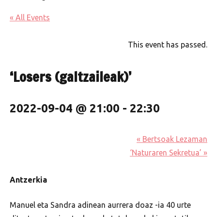
« All Events
This event has passed.
‘Losers (galtzaileak)’
2022-09-04 @ 21:00
-
22:30
«
Bertsoak Lezaman
‘Naturaren Sekretua’
»
Antzerkia
Manuel eta Sandra adinean aurrera doaz -ia 40 urte