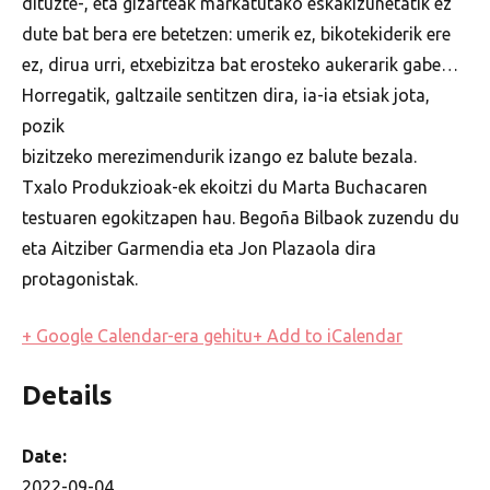
dituzte-, eta gizarteak markatutako eskakizunetatik ez
dute bat bera ere betetzen: umerik ez, bikotekiderik ere
ez, dirua urri, etxebizitza bat erosteko aukerarik gabe…
Horregatik, galtzaile sentitzen dira, ia-ia etsiak jota,
pozik
bizitzeko merezimendurik izango ez balute bezala.
Txalo Produkzioak-ek ekoitzi du Marta Buchacaren
testuaren egokitzapen hau. Begoña Bilbaok zuzendu du
eta Aitziber Garmendia eta Jon Plazaola dira
protagonistak.
+ Google Calendar-era gehitu
+ Add to iCalendar
Details
Date:
2022-09-04