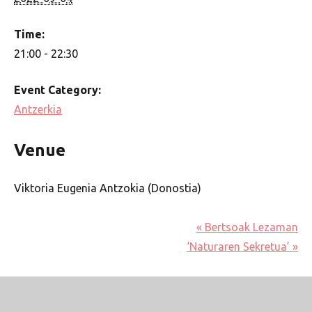
Time:
21:00 - 22:30
Event Category:
Antzerkia
Venue
Viktoria Eugenia Antzokia (Donostia)
«
Bertsoak Lezaman
‘Naturaren Sekretua’
»