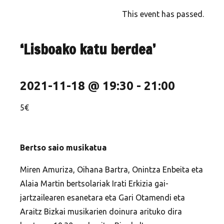
This event has passed.
‘Lisboako katu berdea’
2021-11-18 @ 19:30
-
21:00
5€
Bertso saio musikatua
Miren Amuriza, Oihana Bartra, Onintza Enbeita eta
Alaia Martin bertsolariak Irati Erkizia gai-
jartzailearen esanetara eta Gari Otamendi eta
Araitz Bizkai musikarien doinura arituko dira