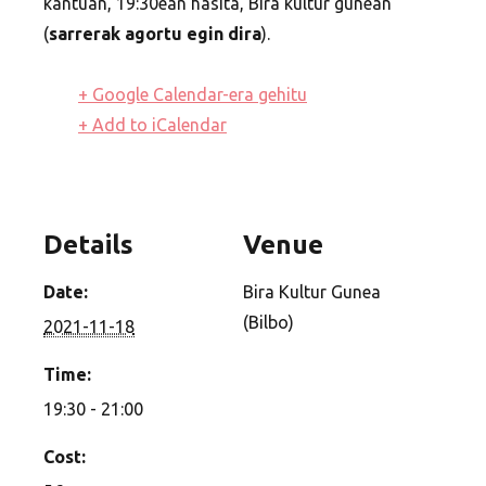
kantuan, 19:30ean hasita, Bira kultur gunean
(
sarrerak agortu egin dira
).
+ Google Calendar-era gehitu
+ Add to iCalendar
Details
Venue
Date:
Bira Kultur Gunea
(Bilbo)
2021-11-18
Time:
19:30 - 21:00
Cost: