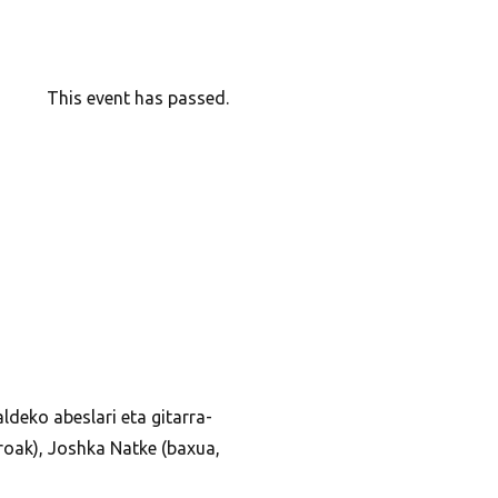
This event has passed.
ldeko abeslari eta gitarra-
oroak), Joshka Natke (baxua,