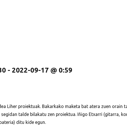
30
-
2022-09-17 @ 0:59
idea Liher proiektuak. Bakarkako maketa bat atera zuen orain ta
segidan talde bilakatu zen proiektua. Iñigo Etxarri (gitarra, k
ateria) ditu kide egun.