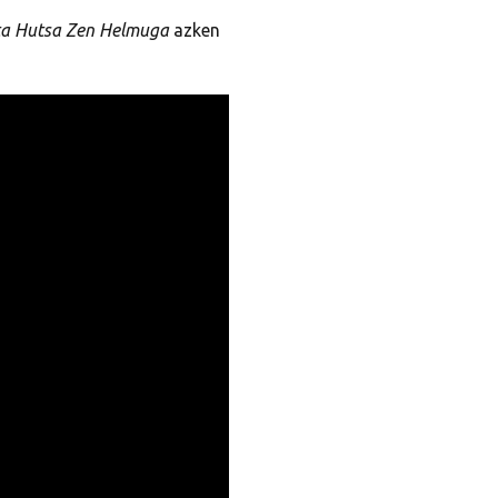
ta Hutsa Zen Helmuga
azken