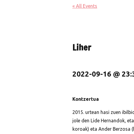
« All Events
Liher
2022-09-16 @ 23:
Kontzertua
2015. urtean hasi zuen ibilb
jole den Lide Hernandok, eta 
koroak) eta Ander Berzosa (b