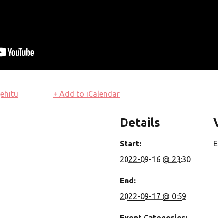
ehitu
+ Add to iCalendar
Details
Start:
E
2022-09-16 @ 23:30
End:
2022-09-17 @ 0:59
Event Categories: