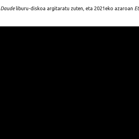
 Daude
liburu-diskoa argitaratu zuten, eta 2021eko azaroan
E