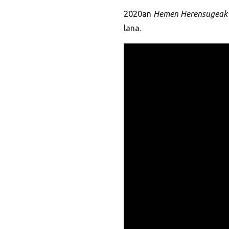
2020an
Hemen Herensugeak
lana.