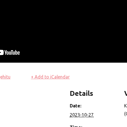
ehitu
+ Add to iCalendar
Details
Date:
K
(
2023-10-27