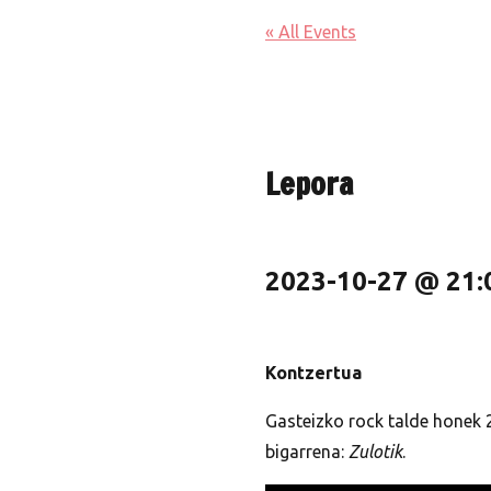
« All Events
Lepora
2023-10-27 @ 21:
Kontzertua
Gasteizko rock talde honek 
bigarrena:
Zulotik
.