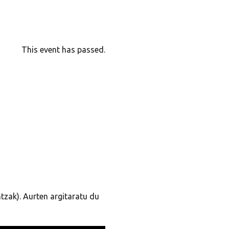
This event has passed.
tzak). Aurten argitaratu du