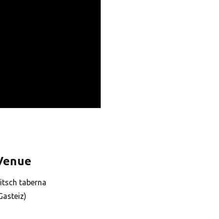
Venue
itsch taberna
Gasteiz)