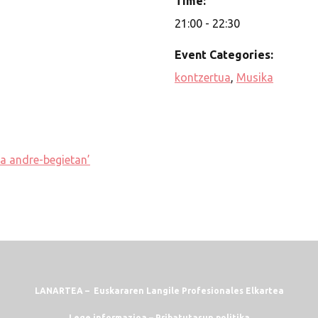
Time:
21:00 - 22:30
Event Categories:
kontzertua
,
Musika
ua andre-begietan’
LANARTEA – Euskararen Langile Profesionales Elkartea
Lege informazioa
–
Pribatutasun politika