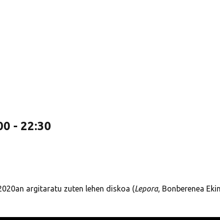
00
-
22:30
2020an argitaratu zuten lehen diskoa (
Lepora
, Bonberenea Ekin