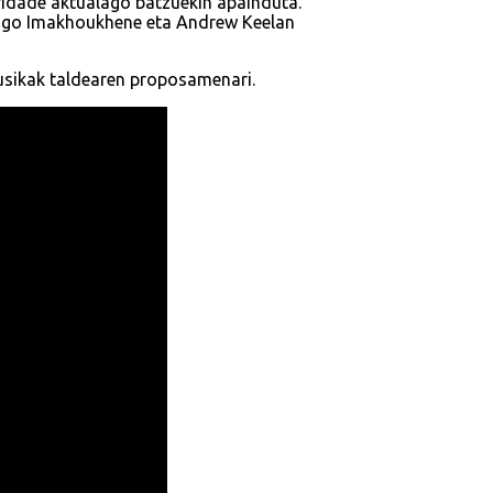
ridade aktualago batzuekin apainduta.
, Hugo Imakhoukhene eta Andrew Keelan
musikak taldearen proposamenari.