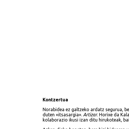
Kontzertua
Norabidea ez galtzeko ardatz segurua, bet
duten «itsasargia».
Artizar
. Horixe da Kal
kolaborazio ikusi izan ditu hirukoteak, b