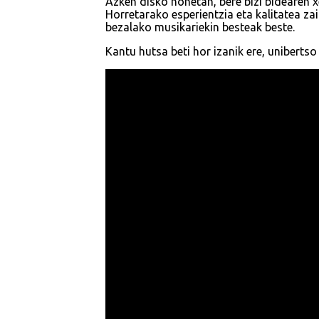
Azken disko honetan, bere bizi bidearen 
Horretarako esperientzia eta kalitatea za
bezalako musikariekin besteak beste.
Kantu hutsa beti hor izanik ere, unibert