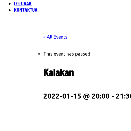
LOTURAK
KONTAKTUA
« All Events
This event has passed.
Kalakan
2022-01-15 @ 20:00
-
21:3