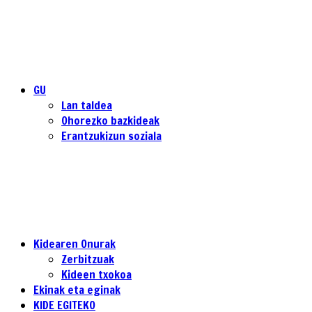
GU
Lan taldea
Ohorezko bazkideak
Erantzukizun soziala
Kidearen Onurak
Zerbitzuak
Kideen txokoa
Ekinak eta eginak
KIDE EGITEKO