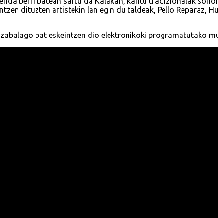
xenda berri batean sartu da Kalakan, kantu tradizionalak sono
intzen dituzten artistekin lan egin du taldeak, Pello Reparaz
so zabalago bat eskeintzen dio elektronikoki programatutako 