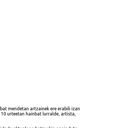
bat mendetan artzainek ere erabili izan
0 urteetan hainbat lurralde, artista,