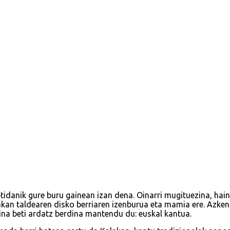
idanik gure buru gainean izan dena. Oinarri mugituezina, hain
akan taldearen disko berriaren izenburua eta mamia ere. Azken 1
aina beti ardatz berdina mantendu du: euskal kantua.