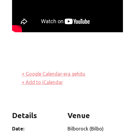
+ Google Calendar-era gehitu
+ Add to iCalendar
Details
Venue
Date:
Bilborock (Bilbo)