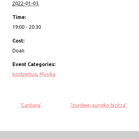
2022-01-03
Time:
19:00 - 20:30
Cost:
Doan
Event Categories:
kontzertua
,
Musika
‘Ganbara’
‘Izurdeen aurreko bizitza’