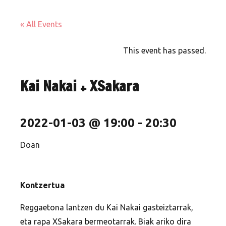
« All Events
This event has passed.
Kai Nakai + XSakara
2022-01-03 @ 19:00
-
20:30
Doan
Kontzertua
Reggaetona lantzen du Kai Nakai gasteiztarrak,
eta rapa XSakara bermeotarrak. Biak ariko dira